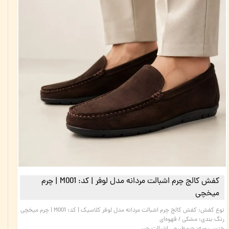
کفش کالج چرم اشبالت مردانه مدل لوفر | کد: M001 | چرم
میخچی
نوع کفش
:
کفش کالج چرم اشبالت مردانه مدل لوفر کلاسیک | کد: M001 | چرم میخچی
رنگ بندی
:
مشکی / قهوه‌ای