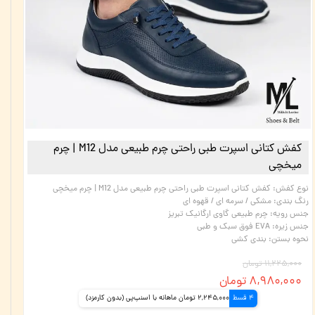
کفش کتانی اسپرت طبی راحتی چرم طبیعی مدل M12 | چرم
میخچی
نوع کفش
:
کفش کتانی اسپرت طبی راحتی چرم طبیعی مدل M12 | چرم میخچی
رنگ بندی
:
مشکی / سرمه ای / قهوه ای
جنس رویه
:
چرم طبیعی گاوی ارگانیک تبریز
جنس زیره
:
EVA فوق سبک و طبی
نحوه بستن
:
بندی کشی
۱۱,۲۲۵,۰۰۰ تومان
۸,۹۸۰,۰۰۰ تومان
4 قسط
2,245,000 تومان ماهانه با اسنپ‌پی (بدون کارمزد)