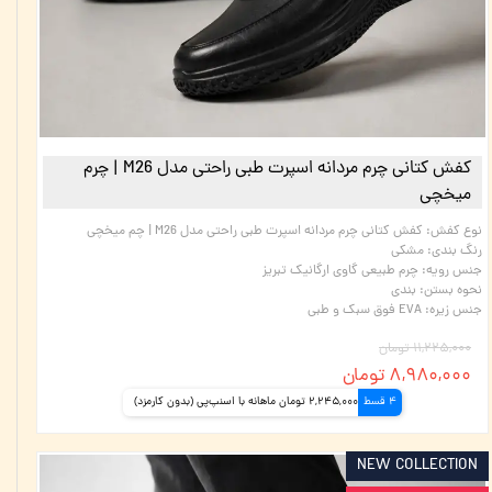
کفش کتانی چرم مردانه اسپرت طبی راحتی مدل M26 | چرم
میخچی
نوع کفش
:
کفش کتانی چرم مردانه اسپرت طبی راحتی مدل M26 | چم میخچی
رنگ بندی
:
مشکی
جنس رویه
:
چرم طبیعی گاوی ارگانیک تبریز
نحوه بستن
:
بندی
جنس زیره
:
EVA فوق سبک و طبی
۱۱,۲۲۵,۰۰۰ تومان
۸,۹۸۰,۰۰۰ تومان
4 قسط
2,245,000 تومان ماهانه با اسنپ‌پی (بدون کارمزد)
NEW COLLECTION