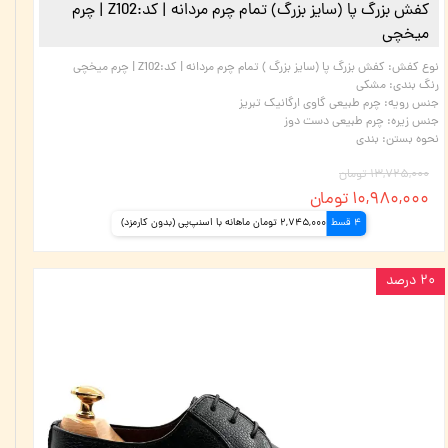
کفش بزرگ پا (سایز بزرگ) تمام چرم مردانه | کد:Z102 | چرم
میخچی
نوع کفش
:
کفش بزرگ پا (سایز بزرگ ) تمام چرم مردانه | کد:Z102 | چرم میخچی
رنگ بندی
:
مشکی
جنس رویه
:
چرم طبیعی گاوی ارگانیک تبریز
جنس زیره
:
چرم طبیعی دست دوز
نحوه بستن
:
بندی
۱۳,۷۲۵,۰۰۰ تومان
۱۰,۹۸۰,۰۰۰ تومان
4 قسط
2,745,000 تومان ماهانه با اسنپ‌پی (بدون کارمزد)
۲۰ درصد