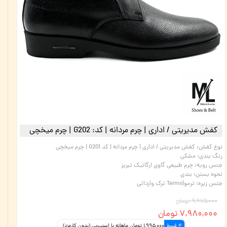
کفش مدیریتی / اداری | چرم مردانه | کد: G202 | چرم میخچی
نوع کفش
:
کفش مدیریتی / اداری | چرم مردانه | کد G201 | چرم میخچی
رنگ بندی
:
مشکی
جنس رویه
:
چرم طبیعی گاوی ارگانیک تبریز
نحوه بستن
:
بندی
جنس زیره
:
ترمو|Termo ترک وارداتی
۹,۹۷۵,۰۰۰ تومان
۷,۹۸۰,۰۰۰ تومان
4 قسط
1,995,000 تومان ماهانه با اسنپ‌پی (بدون کارمزد)