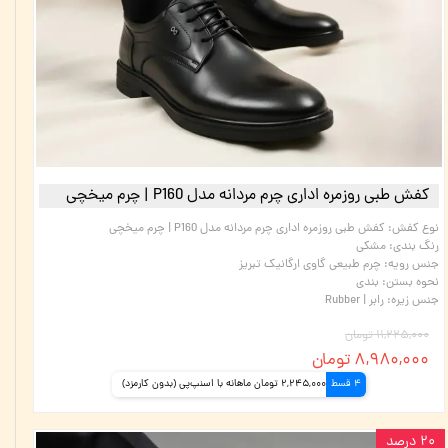
کفش طبی روزمره اداری چرم مردانه مدل P160 | چرم میخچی
نوع کفش
:
کفش طبی روزمره اداری چرم مردانه مدل P160 | چرم میخچی
رنگ بندی
:
مشکی
جنس رویه
:
چرم طبیعی گاوی ارگانیک تبریز
نحوه بستن
:
بندی
جنس زیره
:
رابر | Rubber
۱۱,۲۲۵,۰۰۰ تومان
۸,۹۸۰,۰۰۰ تومان
4 قسط
2,245,000 تومان ماهانه با اسنپ‌پی (بدون کارمزد)
۲۰ درصد