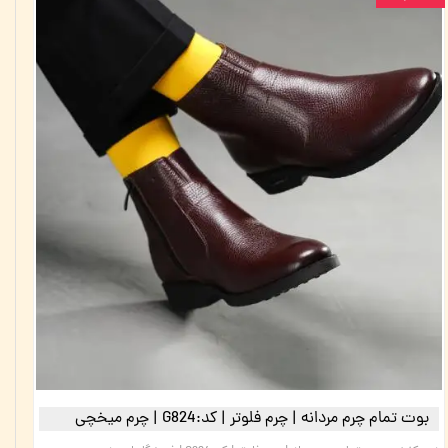
بوت تمام چرم مردانه | چرم فلوتر | کد:G824 | چرم میخچی