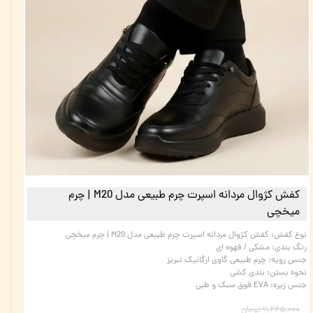
کفش کژوال مردانه اسپرت چرم طبیعی مدل M20 | چرم
میخچی
نوع کفش
:
کفش کژوال مردانه اسپرت چرم طبیعی مدل M20 | چرم میخچی
رنگ بندی
:
مشکی / قهوه ای
جنس رویه
:
چرم طبیعی گاوی ارگانیک تبریز
نحوه بستن
:
بندی کشی
جنس زیره
:
EVA فوق سبک و طبی
۱۱,۲۲۵,۰۰۰ تومان