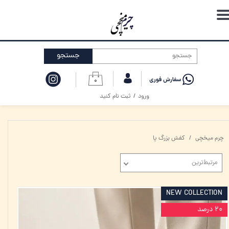
حساب کاربری من
تغییر گذر واژه
جستجو
سفارشات
۰
خروج از حساب کاربری
ورود
/
ثبت نام کنید
چرم میخچی
کفش بزرگ پا
مرتبط‌ترین
NEW COLLECTION
۲۰ درصد