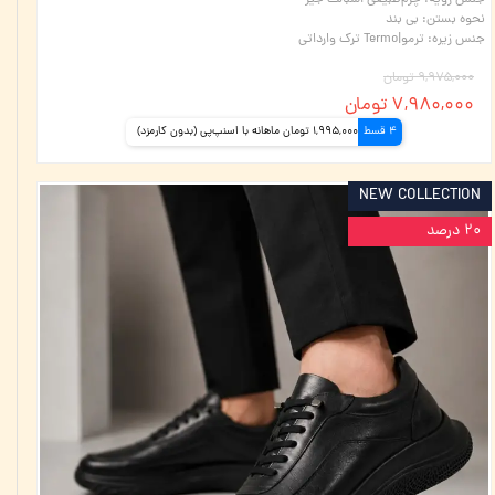
جنس رویه
:
چرم‌طبیعی اشبالت جیر
نحوه بستن
:
بی بند
جنس زیره
:
ترمو|Termo ترک وارداتی
۹,۹۷۵,۰۰۰ تومان
۷,۹۸۰,۰۰۰ تومان
4 قسط
1,995,000 تومان ماهانه با اسنپ‌پی (بدون کارمزد)
NEW COLLECTION
۲۰ درصد