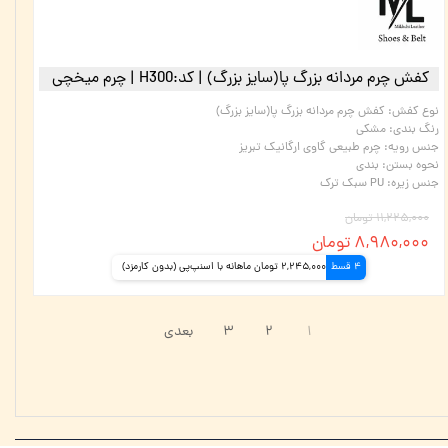
کفش چرم مردانه بزرگ پا(سایز بزرگ) | کد:H300 | چرم میخچی
نوع کفش
:
کفش چرم مردانه بزرگ پا(سایز بزرگ)
رنگ بندی
:
مشکی
جنس رویه
:
چرم طبیعی گاوی ارگانیک تبریز
نحوه بستن
:
بندی
جنس زیره
:
PU سبک ترک
۱۱,۲۲۵,۰۰۰ تومان
۸,۹۸۰,۰۰۰ تومان
4 قسط
2,245,000 تومان ماهانه با اسنپ‌پی (بدون کارمزد)
۱
۲
۳
بعدی