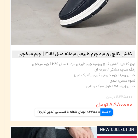
کفش کالج روزمره چرم طبیعی مردانه مدل M30 | چرم میخچی
نوع کفش
:
کفش کالج روزمره چرم طبیعی مردانه مدل M30 | چرم میخچی
رنگ بندی
:
مشکی / سرمه ای
جنس رویه
:
چرم طبیعی گاوی ارگانیک تبریز
نحوه بستن
:
بندی
جنس زیره
:
EVA فوق سبک و طبی
۱۱,۲۲۵,۰۰۰ تومان
۸,۹۸۰,۰۰۰ تومان
4 قسط
2,245,000 تومان ماهانه با اسنپ‌پی (بدون کارمزد)
NEW COLLECTION