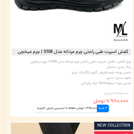
کفش اسپرت طبی راحتی چرم مردانه مدل S108 | چرم میخچی
نوع کفش
:
کفش اسپرت طبی راحتی چرم مردانه مدل S108 | چرم میخچی
رنگ بندی
:
مشکی
جنس رویه
:
چرم طبیعی گاوی ارگانیک تبریز
نحوه بستن
:
بندی
جنس زیره
:
ترمو|Termo ترک وارداتی
۹,۹۷۵,۰۰۰ تومان
۷,۹۸۰,۰۰۰ تومان
4 قسط
1,995,000 تومان ماهانه با اسنپ‌پی (بدون کارمزد)
NEW COLLECTION