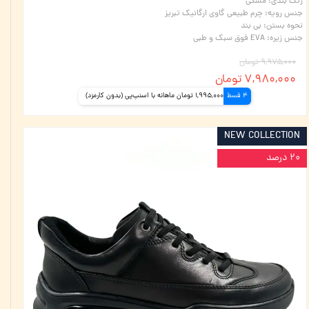
رنگ بندی
:
مشکی
جنس رویه
:
چرم طبیعی گاوی ارگانیک تبریز
نحوه بستن
:
بی بند
جنس زیره
:
EVA فوق سبک و طبی
۹,۹۷۵,۰۰۰ تومان
۷,۹۸۰,۰۰۰ تومان
4 قسط
1,995,000 تومان ماهانه با اسنپ‌پی (بدون کارمزد)
NEW COLLECTION
۲۰ درصد