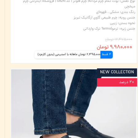
نوع کفش
:
بوت تمام چرم مردانه| چرم فلوتر | کد:G824 | فروشگاه اینترنتی چرم
میخچی
رنگ بندی
:
مشکی ، قهوه‌ای
جنس رویه
:
چرم طبیعی گاوی ارگانیک تبریز
نحوه بستن
:
زیپی
جنس زیره
:
ترمو|Termo ترک وارداتی
۱۲,۴۷۵,۰۰۰ تومان
۹,۹۸۰,۰۰۰ تومان
4 قسط
2,495,000 تومان ماهانه با اسنپ‌پی (بدون کارمزد)
NEW COLLECTION
۲۰ درصد