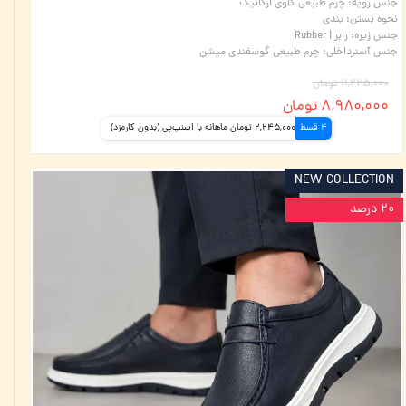
جنس رویه
:
چرم طبیعی گاوی ارگانیک
نحوه بستن
:
بندی
جنس زیره
:
رابر | Rubber
جنس آسترداخلی
:
چرم طبیعی گوسفندی میشن
۱۱,۲۲۵,۰۰۰ تومان
۸,۹۸۰,۰۰۰ تومان
4 قسط
2,245,000 تومان ماهانه با اسنپ‌پی (بدون کارمزد)
NEW COLLECTION
۲۰ درصد