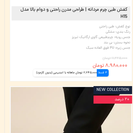
کفش طبی چرم مردانه | طراحی مدرن راحتی و دوام بالا مدل
H15
نوع کفش
:
طبی راحتی
رنگ بندی
:
مشکی
جنس رویه
:
چرم‌طبیعی گاوی ارگانیک تبریز
نحوه بستن
:
بی بند
جنس زیره
:
PU فوق العاده سبک
۱۱,۲۲۵,۰۰۰ تومان
۸,۹۸۰,۰۰۰ تومان
4 قسط
2,245,000 تومان ماهانه با اسنپ‌پی (بدون کارمزد)
NEW COLLECTION
۲۰ درصد