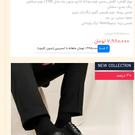
نوع کفش
:
کفش رسمی چرم مردانه اداری بدون بند مدل E105 | چرم میخچی
رنگ بندی
:
مشکی
جنس رویه
:
چرم طبیعی گاوی ارگانیک تبریز
نحوه بستن
:
بی بند
جنس زیره
:
ترمو|Termo ترک وارداتی
۹,۹۷۵,۰۰۰ تومان
۷,۹۸۰,۰۰۰ تومان
4 قسط
1,995,000 تومان ماهانه با اسنپ‌پی (بدون کارمزد)
NEW COLLECTION
۲۰ درصد