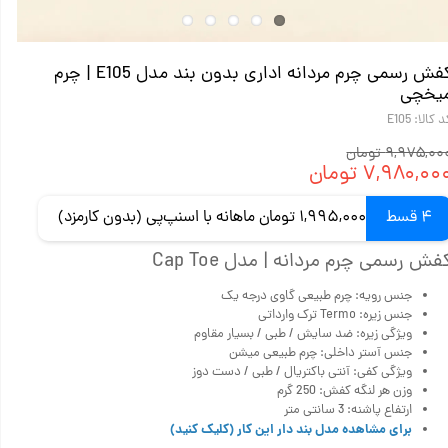
کفش رسمی چرم مردانه اداری بدون بند مدل E105 | چرم
یخچی
 کالا: E105
۹,۹۷۵,۰ تومان
۷,۹۸۰,۰۰ تومان
4 قسط
1,995,000 تومان ماهانه با اسنپ‌پی (بدون کارمزد)
فش رسمی چرم مردانه | مدل Cap Toe
جنس رویه: چرم طبیعی گاوی درجه یک
جنس زیره: Termo ترک وارداتی
ویژگی زیره: ضد سایش / طبی / بسیار مقاوم
جنس آستر داخلی: چرم طبیعی میشن
ویژگی کفی: آنتی باکتریال / طبی / دست دوز
وزن هر لنگه کفش: 250 گرم
ارتفاع پاشنه: 3 سانتی متر
برای مشاهده مدل بند دار این کار (کلیک کنید)