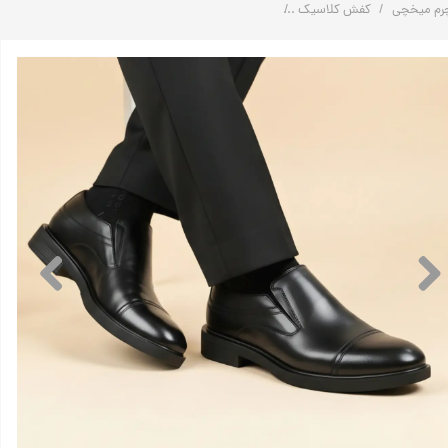
رم میخچی
کفش کلاسیک
کفش رسمی چرم مردانه اداری بدون بند مدل E105 | چرم میخچی