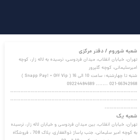
شعبه شوروم / دفتر مرکزی
تهران، خیابان انقلاب، میدان فردوسی، نرسیده به لاله زار، کوچه
امیرسلیمانی، کوچه گلپرور
شنبه تا چهارشنبه: ساعت 10 الی 16 ( Snapp Pay! + Off Vip )
021-66342968 ....... 09224484689
--------------------------------------------------------------------------
--------------------------------------------------------------------------
-------------------
شعبه یک
تهران، خیابان انقلاب، بین میدان فردوسی و خیابان لاله زار، نرسیده
به کوچه امیر سلیمانی، جنب پاساژ ذوالفقاری، پلاک 708 ، فروشگاه