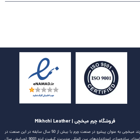
فروشگاه چرم میخچی | Mikhchi Leather
برند میخچی به عنوان پیشرو در صنعت چرم با بیش از 50 سال سابقه در این صنعت در
راستای پیاده‌سازی استانداردهای بین المللی مدیریت کیفیت ایزو 9001 (ویرایش سال