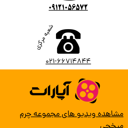
09121056572
شعبه مرکزی
​​۰۲۱-۶۶۷۱۴۸۴۴
مشاهده ویدیو های مجموعه چرم
میخچی