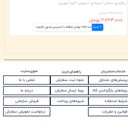
رنگبندی
:
مشکی / سرمه ای / زیتونی / کرم / صورتی
۳,۲۸۰,۰۰۰ تومان
۲,۶۲۴,۰۰۰ تومان
4 قسط
656,000 تومان ماهانه با اسنپ‌پی (بدون کارمزد)
منوی سایت
خدمات مشتریان
راهنمای خرید
نحوه ثبت سفارش
پرسش‌های متداول
تماس با ما
رویه ارسال سفارش
رویه‌های بازگرداندن کالا
درباره ما
شیوه‌های پرداخت
شرایط استفاده
فروش سازمانی
قوانین و مقررات
درخواست تعویض سفارش