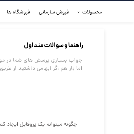
محصولات
فروش سازمانی
فروشگاه ها
◼️جدیدترین ها
◼️کفش مردانه
راهنما و سوالات متداول
◼️ کیف مردانه
جواب بسیاری پرسش های شما در موض
اما باز هم اگر ابهامی داشتید از طری
◼️کفش زنانه
◼️اکسسوری
◼️کمربند مردانه
◼️کلاه چرم
چگونه میتوانم یک پروفایل ایجاد کنم