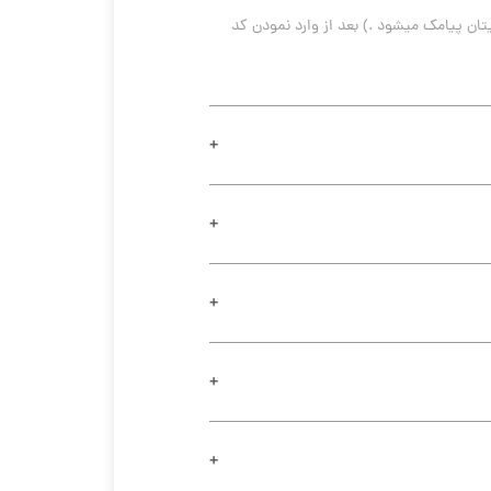
در وب سایت روی گزینه "ورود / ثبت نام" کلیک کنید. با استفاده از شماره موبایل ثبت نام خود را انجام دهید. (کد فعال سازی برایتان پیامک میشود .) بعد از وارد نمودن کد 