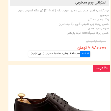
اینترنتی چرم میخچی
نوع کفش
:
کفش مدیریتی / اداری چرم مردانه | کد:E114| فروشگاه اینترنتی چرم
میخچی
رنگ بندی
:
مشکی
جنس رویه
:
چرم طبیعی گاوی ارگانیک تبریز
نحوه بستن
:
بندی
جنس زیره
:
ترمو|Termo ترک وارداتی
۹,۹۷۵,۰۰۰ تومان
۷,۹۸۰,۰۰۰ تومان
4 قسط
1,995,000 تومان ماهانه با اسنپ‌پی (بدون کارمزد)
۲۰ درصد