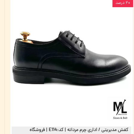
۲۰ درصد
کفش مدیریتی / اداری چرم مردانه | کد:E114 | فروشگاه