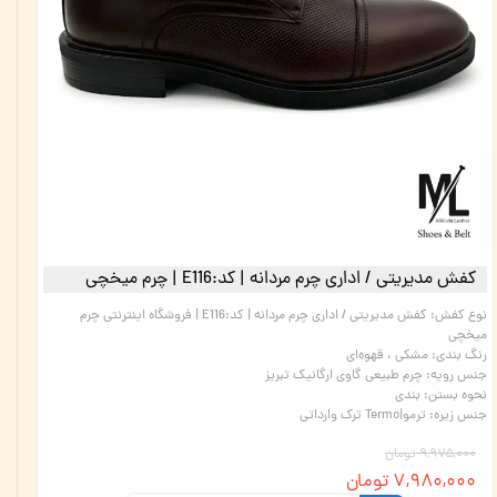
کفش مدیریتی / اداری چرم مردانه | کد:E116 | چرم میخچی
نوع کفش
:
کفش مدیریتی / اداری چرم مردانه | کد:E116 | فروشگاه اینترنتی چرم
میخچی
رنگ بندی
:
مشکی ، قهوه‌ای
جنس رویه
:
چرم طبیعی گاوی ارگانیک تبریز
نحوه بستن
:
بندی
جنس زیره
:
ترمو|Termo ترک وارداتی
۹,۹۷۵,۰۰۰ تومان
۷,۹۸۰,۰۰۰ تومان