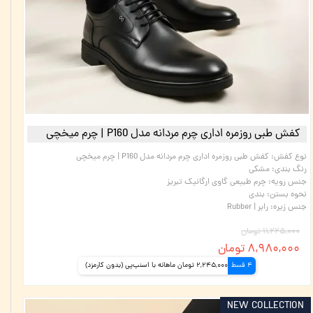
کفش طبی روزمره اداری چرم مردانه مدل P160 | چرم میخچی
نوع کفش
:
کفش طبی روزمره اداری چرم مردانه مدل P160 | چرم میخچی
رنگ بندی
:
مشکی
جنس رویه
:
چرم طبیعی گاوی ارگانیک تبریز
نحوه بستن
:
بندی
جنس زیره
:
رابر | Rubber
۱۱,۲۲۵,۰۰۰ تومان
۸,۹۸۰,۰۰۰ تومان
4 قسط
2,245,000 تومان ماهانه با اسنپ‌پی (بدون کارمزد)
NEW COLLECTION