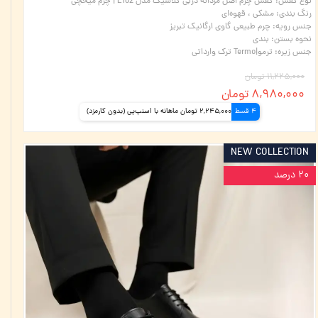
نوع کفش
:
کفش چرم اصل مردانه دربی کلاسیک مدل E102 | چرم میخچی
رنگ بندی
:
مشکی ، قهوه‌ای
جنس رویه
:
چرم طبیعی گاوی ارگانیک تبریز
نحوه بستن
:
بندی
جنس زیره
:
ترمو|Termo ترک وارداتی
۱۱,۲۲۵,۰۰۰ تومان
۸,۹۸۰,۰۰۰ تومان
4 قسط
2,245,000 تومان ماهانه با اسنپ‌پی (بدون کارمزد)
NEW COLLECTION
۲۰ درصد