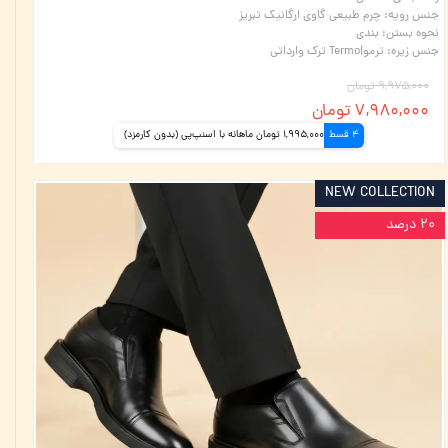
جنس رویه
:
چرم طبیعی گاوی ارگانیک تبریز
نحوه بستن
:
بندی
جنس زیره
:
ترمو|Termo ترک وارداتی
۹,۹۷۵,۰۰۰ تومان
۷,۹۸۰,۰۰۰ تومان
4 قسط
1,995,000 تومان ماهانه با اسنپ‌پی (بدون کارمزد)
NEW COLLECTION
۲۰ درصد