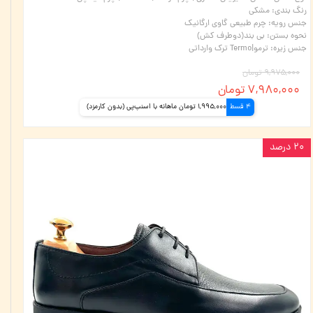
رنگ بندی
:
مشکی
جنس رویه
:
چرم طبیعی گاوی ارگانیک
نحوه بستن
:
بی بند(دوطرف کش)
جنس زیره
:
ترمو|Termo ترک وارداتی
۹,۹۷۵,۰۰۰ تومان
۷,۹۸۰,۰۰۰ تومان
4 قسط
1,995,000 تومان ماهانه با اسنپ‌پی (بدون کارمزد)
۲۰ درصد