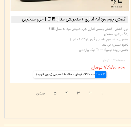
کفش چرم مردانه اداری / مدیریتی مدل E115 | چرم میخچی
نوع کفش
:
کفش رسمی اداری چرم طبیعی مردانه مدل E115
رنگ بندی
:
مشکی
جنس رویه
:
چرم طبیعی گاوی ارگانیک تبریز
نحوه بستن
:
بی بند
جنس زیره
:
ترمو|Termo ترک وارداتی
۹,۹۷۵,۰۰۰ تومان
۷,۹۸۰,۰۰۰ تومان
4 قسط
1,995,000 تومان ماهانه با اسنپ‌پی (بدون کارمزد)
۱
۲
۳
۴
۵
بعدی