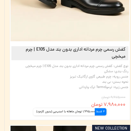
کفش رسمی چرم مردانه اداری بدون بند مدل E105 | چرم
میخچی
نوع کفش
:
کفش رسمی چرم مردانه اداری بدون بند مدل E105 | چرم میخچی
رنگ بندی
:
مشکی
جنس رویه
:
چرم طبیعی گاوی ارگانیک تبریز
نحوه بستن
:
بی بند
جنس زیره
:
ترمو|Termo ترک وارداتی
۹,۹۷۵,۰۰۰ تومان
۷,۹۸۰,۰۰۰ تومان
4 قسط
1,995,000 تومان ماهانه با اسنپ‌پی (بدون کارمزد)
NEW COLLECTION