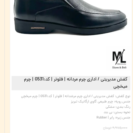
کفش مدیریتی / اداری چرم مردانه | فلوتر | کد:G531 | چرم
میخچی
نوع کفش
:
کفش مدیریتی / اداری چرم مرشدانه | فلوتر | کد:G531 | چرم میخچی
جنس رویه
:
چرم طبیعی گاوی ارگانیک تبریز
رنگ بندی
:
مشکی
نحوه بستن
:
بی بند
جنس زیره
:
رابر | Rubber
۹,۹۷۵,۰۰۰ تومان