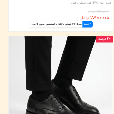
جنس زیره
:
EVA فوق سبک و طبی
۹,۹۷۵,۰۰۰ تومان
۷,۹۸۰,۰۰۰ تومان
4 قسط
1,995,000 تومان ماهانه با اسنپ‌پی (بدون کارمزد)
۲۰ درصد