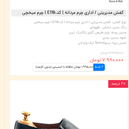
کفش مدیریتی / اداری چرم مردانه | کد:E118 | چرم میخچی
نوع کفش
:
کفش مدیریتی / اداری چرم مردانه | کد:E118 | چرم میخچی
رنگ بندی
:
مشکی ، قهوه‌ای
جنس رویه
:
چرم طبیعی گاوی ارگانیک تبریز
نحوه بستن
:
بندی
جنس زیره
:
ترمو|Termo ترک وارداتی
۹,۹۷۵,۰۰۰ تومان
۷,۹۸۰,۰۰۰ تومان
4 قسط
1,995,000 تومان ماهانه با اسنپ‌پی (بدون کارمزد)
۲۰ درصد