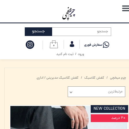
حساب کاربری من
تغییر گذر واژه
جستجو
سفارشات
۰
خروج از حساب کاربری
ورود
/
ثبت نام کنید
چرم میخچی
کفش کلاسیک
کفش کلاسیک مدیریتی / اداری
مرتبط‌ترین
NEW COLLECTION
۲۰ درصد