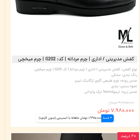
کفش مدیریتی / اداری | چرم مردانه | کد: G202 | چرم میخچی
نوع کفش
:
کفش مدیریتی / اداری | چرم مردانه | کد G201 | چرم میخچی
رنگ بندی
:
مشکی
جنس رویه
:
چرم طبیعی گاوی ارگانیک تبریز
نحوه بستن
:
بندی
جنس زیره
:
ترمو|Termo ترک وارداتی
۹,۹۷۵,۰۰۰ تومان
۷,۹۸۰,۰۰۰ تومان
4 قسط
1,995,000 تومان ماهانه با اسنپ‌پی (بدون کارمزد)
۲۰ درصد