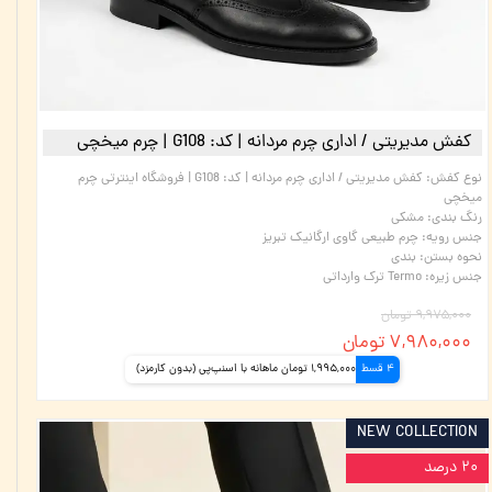
کفش مدیریتی / اداری چرم مردانه | کد: G108 | چرم میخچی
نوع کفش
:
کفش مدیریتی / اداری چرم مردانه | کد: G108 | فروشگاه اینترتی چرم
میخچی
رنگ بندی
:
مشکی
جنس رویه
:
چرم طبیعی گاوی ارگانیک تبریز
نحوه بستن
:
بندی
جنس زیره
:
Termo ترک وارداتی
۹,۹۷۵,۰۰۰ تومان
۷,۹۸۰,۰۰۰ تومان
4 قسط
1,995,000 تومان ماهانه با اسنپ‌پی (بدون کارمزد)
NEW COLLECTION
۲۰ درصد