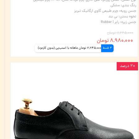
نوع کفش
:
کفش روزمره طبی اداری چرم مردانه مدل: P161 | چرم میخچی
رنگ بندی
:
مشکی
جنس رویه
:
چرم طبیعی گاوی ارگانیک تبریز
نحوه بستن
:
بی بند
جنس زیره
:
رابر | Rubber
۱۱,۲۲۵,۰۰۰ تومان
۸,۹۸۰,۰۰۰ تومان
4 قسط
2,245,000 تومان ماهانه با اسنپ‌پی (بدون کارمزد)
۲۰ درصد