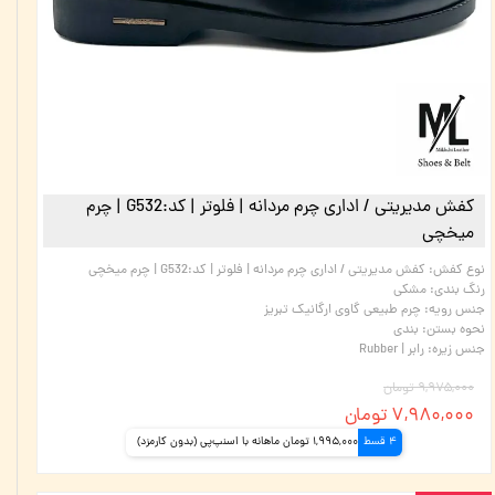
کفش مدیریتی / اداری چرم مردانه | فلوتر | کد:G532 | چرم
میخچی
نوع کفش
:
کفش مدیریتی / اداری چرم مردانه | فلوتر | کد:G532 | چرم میخچی
رنگ بندی
:
مشکی
جنس رویه
:
چرم طبیعی گاوی ارگانیک تبریز
نحوه بستن
:
بندی
جنس زیره
:
رابر | Rubber
۹,۹۷۵,۰۰۰ تومان
۷,۹۸۰,۰۰۰ تومان
4 قسط
1,995,000 تومان ماهانه با اسنپ‌پی (بدون کارمزد)