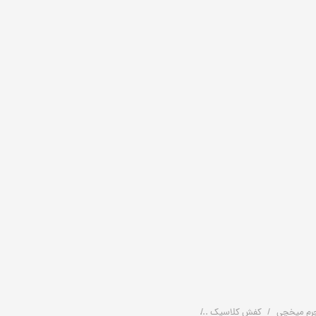
رم میخچی
کفش کلاسیک
کفش چرم اصل مردانه دربی کلاسیک مدل E102 | چرم میخچی