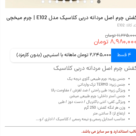
فش چرم اصل مردانه دربی کلاسیک مدل E102 | چرم میخچی
 کالا: E102
۱۱,۲۲۵,۰ تومان
۸,۹۸۰,۰۰ تومان
4 قسط
2,245,000 تومان ماهانه با اسنپ‌پی (بدون کارمزد)
فش چرم اصل مردانه دربی کلاسیک
جنس رویه: چرم طبیعی گاوی درجه یک
جنس زیره: TERMO ترک وارداتی
ویژگی زیره: طبی راحتی / ضد لغزش / مقاومت بالا
جنس آستر داخلی: چرم طبیعی میشن
ویژگی کفی: آنتی باکتریال / دست دوز / طبی
وزن هر لنگه کفش: 250 گرم
ارتفاع لژ: 3 سانتی متر
مناسب استایل رسمی و نیمه رسمی / کلاسیک / اداری / و...
الب استاندارد و سر سایز می باشد.