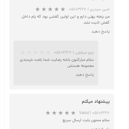
امین حیدری
|
۰۵/۰۳/۲۶
من پنجه پهنی دارم و این اولین کفشی بود که پام داخل
کفش اذیت نشد
پاسخ دهید
★
★
★
★
★
چرم میخچی
|
۰۵/۰۳/۲۶
سلام مبارکتون باشه رضایت شما باعث خرسندی
مجموعه هستش
پاسخ دهید
پیشنهاد میکنم
★
★
★
★
★
Vahid
|
۰۵/۰۳/۲۶
سلام ممنون بابت ارسال سریع