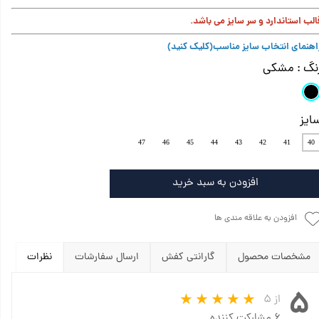
الب استاندارد و سر سایز می باشد.
اهنمای انتخاب سایز مناسب
(کلیک کنید)
نگ
: مشکی
ایز
47
46
45
44
43
42
41
40
افزودن به سبد خرید
افزودن به علاقه مندی ها
مشخصات محصول
گارانتی کفش
ارسال سفارشات
نظرات
۵
از ۵
۶ مشارکت کننده