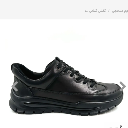
رم میخچی
کفش کتانی
کفش اسپرت طبی راحتی چرم مردانه مدل S108 | چرم میخچی