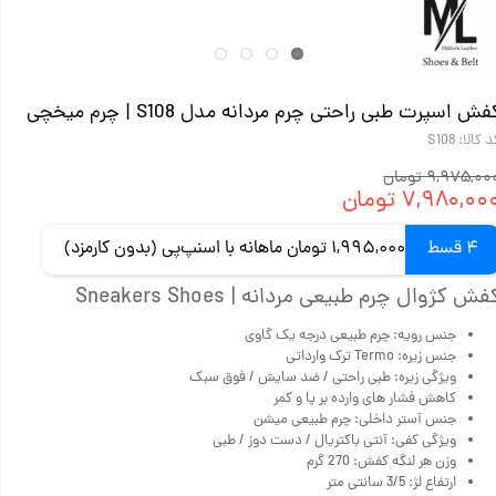
فش اسپرت طبی راحتی چرم مردانه مدل S108 | چرم میخچی
 کالا: S108
۹,۹۷۵,۰ تومان
۷,۹۸۰,۰۰ تومان
4 قسط
1,995,000 تومان ماهانه با اسنپ‌پی (بدون کارمزد)
فش کژوال چرم طبیعی مردانه | Sneakers Shoes
جنس رویه: چرم طبیعی درجه یک گاوی
جنس زیره: Termo ترک وارداتی
ویژگی زیره: طبی راحتی / ضد سایش / فوق سبک
کاهش فشار های وارده بر پا و کمر
جنس آستر داخلی: چرم طبیعی میشن
ویژگی کفی: آنتی باکتریال / دست دوز / طبی
وزن هر لنگه کفش: 270 گرم
ارتفاع لژ: 3/5 سانتی متر