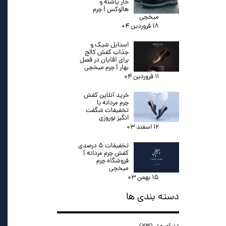
خار پاشنه و
هالوکس | چرم
میخچی
۱۸ فروردین ۰۴
استایل شیک و
جذاب کفش کالج
برای آقایان در فصل
بهار | چرم میخچی
۱۱ فروردین ۰۴
خرید آنلاین کفش
چرم مردانه با
تخفیفات شگفت
انگیز نوروزی
۱۲ اسفند ۰۳
تخفیفات ۵ درصدی
کفش چرم مردانه |
فروشگاه چرم
میخچی
۱۵ بهمن ۰۳
دسته بندی ها