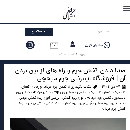
حساب کاربری من
تغییر گذر واژه
جستجو
سفارشات
۰
خروج از حساب کاربری
ورود
/
ثبت نام کنید
صدا دادن کفش چرم و راه های از بین بردن
آن | فروشگاه اینترنتی چرم میخچی
۰۴ دی ۱۴۰۲
نکات نگهداری از کفش چرم مردانه و زنانه
،
کفش
کلاسیک
،
کفش کلاسیک مجلسی
،
کفش چرم Vip
،
کفش مردانه
،
کفش چرم
دستدوز
،
کفش چرم مردانه
،
انواع زیره کفش
،
بررسی انواع زیره کفش چرمی
،
سبک ترین زیره کفش
،
گران ترین زیره کفش
،
صدا دادن کفش چرمی
،
انواع
کفش چرم مردانه