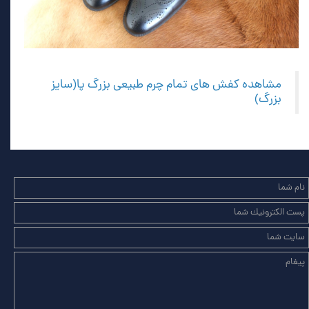
مشاهده کفش های تمام چرم طبیعی بزرگ پا(سایز
بزرگ)