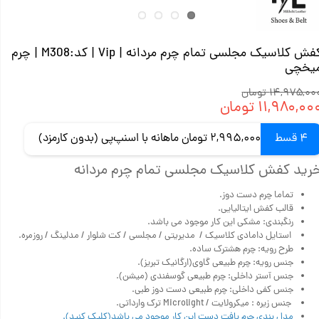
کفش کلاسیک مجلسی تمام چرم مردانه | Vip | کد:M308 | چرم
یخچی
۱۴,۹۷۵,۰۰ تومان
۱۱,۹۸۰,۰۰ تومان
4 قسط
2,995,000 تومان ماهانه با اسنپ‌پی (بدون کارمزد)
رید کفش کلاسیک مجلسی تمام چرم مردانه
تماما چرم دست دوز.
قالب کفش ایتالیایی.
رنگبندی: مشکی این کار موجود می باشد.
استایل دامادی کلاسیک / مدیریتی / مجلسی / کت شلوار / مدلینگ / روزمره.
طرح رویه: چرم هشترک ساده.
جنس رویه: چرم‌ طبیعی گاوی(ارگانیک تبریز).
جنس آستر داخلی: چرم طبیعی گوسفندی (میشن).
جنس کفی داخلی: چرم طبیعی دست دوز طبی.
جنس زیره : میکرولایت / Microlight ترک وارداتی.
مدل بندی چرم بافت دست این کار موجود می باشد(کلیک کنید).