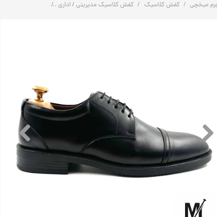
رم میخچی
کفش کلاسیک
کفش کلاسیک مدیریتی / اداری
کفش اسپرت کلاسیک تمام چر