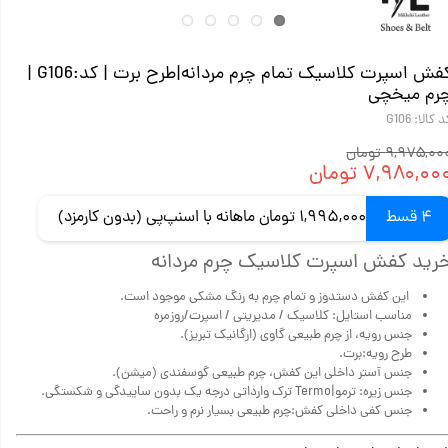
کفش اسپرت کلاسیک تمام چرم مردانه|طرح برت |‌ کد:G106 |
رم میخچی
 کالا: G106
۹,۹۷۵,۰ تومان
۷,۹۸۰,۰۰ تومان
4 قسط
1,995,000 تومان ماهانه با اسنپ‌پی (بدون کارمزد)
رید کفش اسپرت کلاسیک چرم مردانه
این کفش دستدوز و تمام چرم به رنگ مشکی موجود است.
مناسب استایل: کلاسیک / مدیریتی / اسپرت/روزمره
جنس رویه، از چرم طبیعی گاوی (ارگانیک تبریز).
طرح رویه:برت.
جنس آستر داخلی این کفش، چرم طبیعی گوسفندی (میشن).
جنس زیره: ترمو|Termo ترک وارداتی درجه یک بدون ساییدگی و شکستگی.
جنس کفی داخلی کفش:چرم طبیعی بسیار نرم و راحت.