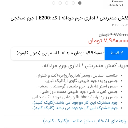
فش مدیریتی / اداری چرم مردانه | کد:E200 | چرم میخچی
 کالا: M16
۹,۹۷۵,۰ تومان
۷,۹۸۰,۰۰ تومان
4 قسط
1,995,000 تومان ماهانه با اسنپ‌پی (بدون کارمزد)
رید کفش مدیریتی / اداری چرم مردانه.
مناسب استایل: رسمی/اداری/روزمره/کت و شلوار.
جنس رویه: چرم طبیعی گاوی ارگانیک تبریز.
جنس آستر داخلی: چرم طبیعی گوسفندی میشن.
جنس کفی داخلی: چرم طبیعی دست دوز طبی.
جنس زیره: رابر / Rubber وارداتی درجه یک و خاص.
چرم هشترک این کار موجود می باشد.(کلیک کنید).
چرم ششترک این کار موجود می باشد.(کلیک کنید).
اهنمای انتخاب سایز مناسب(کلیک کنید)