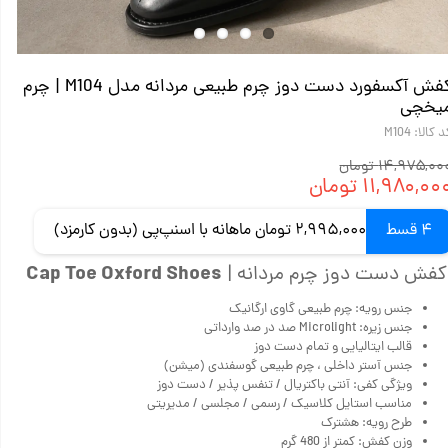
کفش آکسفورد دست دوز چرم طبیعی مردانه مدل M104 | چرم
یخچی
 کالا: M104
۱۴,۹۷۵,۰۰ تومان
۱۱,۹۸۰,۰۰ تومان
4 قسط
2,995,000 تومان ماهانه با اسنپ‌پی (بدون کارمزد)
Cap Toe Oxford Shoes
فش دست دوز چرم مردانه |
جنس رویه: چرم طبیعی گاوی ارگانیک
جنس زیره: Microlight صد در صد وارداتی
قالب ایتالیایی و تمام دست دوز
جنس آستر داخلی ، چرم طبیعی گوسفندی (میشن)
ویژگی کفی: آنتی باکتریال / تنفس پذیر / دست دوز
مناسب استایل کلاسیک / رسمی / مجلسی / مدیریتی
طرح رویه: هشترک
وزن کفش: کمتر از 480 گرم