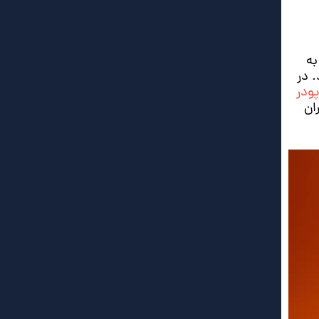
به
 در
پودر
ان