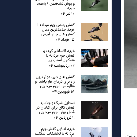
و روش تشخیص + راهنما
خرید
۱۰ تیر ۰۴
کفش رسمی چرم مردانه |
خرید جدیدترین مدل
کفش های چرم طبیعی
۱۵ خرداد ۰۴
خرید اقساطی کیف و
کفش چرم مردانه با
همکاری اسنپ پی
۰۲ اردیبهشت ۰۴
کفش های طبی موثر ترین
راه برای درمان خار پاشنه و
هالوکس | چرم میخچی
۱۸ فروردین ۰۴
استایل شیک و جذاب
کفش کالج برای آقایان در
فصل بهار | چرم میخچی
۱۱ فروردین ۰۴
خرید آنلاین کفش چرم
مردانه با تخفیفات شگفت
ک جفت