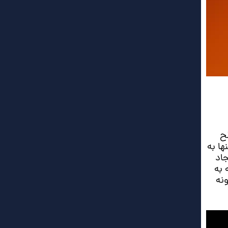
ح
ا به
اد
 به
ونه