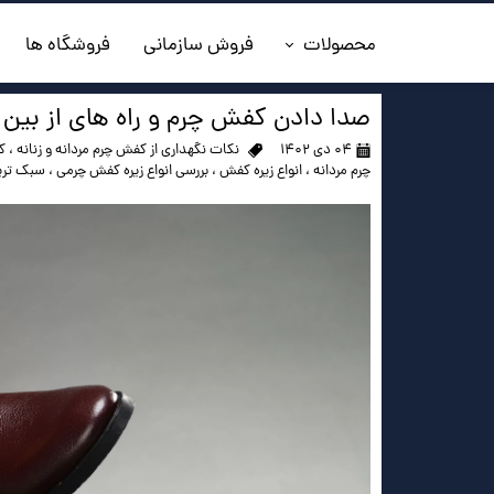
محصولات
فروش سازمانی
فروشگاه ها
◼️جدیدترین ها
صدا دادن کفش چرم و راه های از بین 
۰۴ دی ۱۴۰۲
نکات نگهداری از کفش چرم مردانه و زنانه
،
ک
◼️کفش مردانه
چرم مردانه
،
انواع زیره کفش
،
بررسی انواع زیره کفش چرمی
،
سبک تری
◼️ کیف مردانه
◼️کفش زنانه
◼️اکسسوری
◼️کمربند مردانه
◼️کلاه چرم