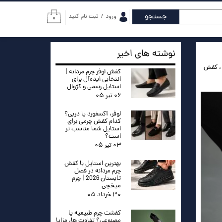
جستجو
ورود
/
ثبت نام کنید
۰
حساب کاربری من
تغییر گذر واژه
نوشته های اخیر
کفش
سفارشات
کفش لوفر چرم مردانه |
انتخابی ایده‌آل برای
استایل رسمی و کژوال
خروج از حساب
۰۶ تیر ۰۵
کاربری
لوفر، آکسفورد یا دربی؟
کدام کفش چرمی برای
استایل شما مناسب تر
است؟
۰۳ تیر ۰۵
بهترین استایل با کفش
چرم مردانه در فصل
تابستان 2026 | چرم
میخچی
۳۰ خرداد ۰۵
کفشت چرم طبیعیه یا
مصنوعی؟ تفاوت ها، مزایا