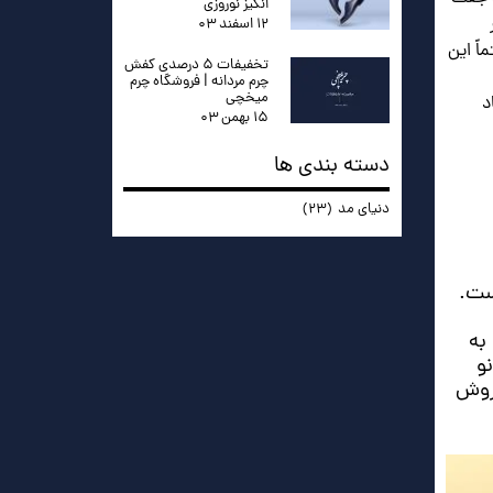
انگیز نوروزی
۱۲ اسفند ۰۳
ً این
تخفیفات ۵ درصدی کفش
چرم مردانه | فروشگاه چرم
میخچی
د
۱۵ بهمن ۰۳
دسته بندی ها
دنیای مد
(۲۳)
ست.
به
و
 روش