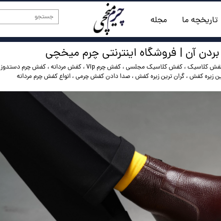
تاریخچه ما
مجله
بردن آن | فروشگاه اینترنتی چرم میخچی
فش کلاسیک
،
کفش کلاسیک مجلسی
،
کفش چرم Vip
،
کفش مردانه
،
کفش چرم دستدوز
،
ن زیره کفش
،
گران ترین زیره کفش
،
صدا دادن کفش چرمی
،
انواع کفش چرم مردانه