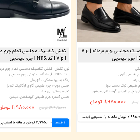
کفش کلاسیک مجلسی چرم مردانه | Vip
کفش کلاسیک مجلسی تمام چرم مرد
| Vip | کد:M115 | چرم میخچی
کی
نوع کفش
:
م طبیعی گاوی
| کد:M115 | فروشگاه اینترنتی چرم میخچی
 بند
رنگ بندی
:
مشکی ، قهوه‌ای
 طبیعی ترک دست دوز
جنس رویه
:
چرم طبیعی گاوی ارگانیک تبریز
ی
:
چرم طبیعی گوسفندی میشن
نحوه بستن
:
بی بند
جنس آستر
:
چرم طبیعی گوسفندی میشن
۱۱,۹۸۰,۰۰۰ تومان
۱۱,۹۸۰,۰۰۰ تومان
۱۴,۹۷۵,۰۰۰ تومان
2,995,000 تومان ماهانه با اسنپ‌پی (بدون کارمزد)
4 قسط