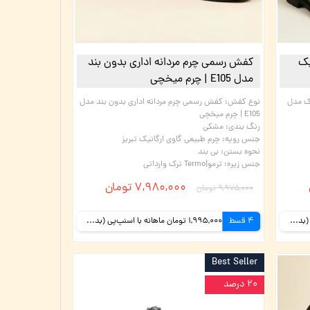
یک
کفش رسمی چرم مردانه اداری بدون بند
مدل E105 | چرم میخچی
ک مدل
نوع کفش
:
کفش رسمی چرم مردانه اداری بدون بند مدل
E105 | چرم میخچی
رنگ بندی
:
مشکی
جنس رویه
:
چرم طبیعی گاوی ارگانیک تبریز
نحوه بستن
:
بی بند
جنس زیره
:
ترمو|Termo ترک وارداتی
۷,۹۸۰,۰۰۰ تومان
۹,۹۷۵,۰۰۰ تومان
1,995,000 تومان ماهانه با اسنپ‌پی (بدون کارمزد)
4 قسط
1,995,000 تومان ماهانه با اسنپ‌پی (بدون کارمزد)
Best Seller
۲۰ درصد