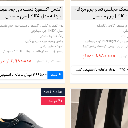
یک مجلسی تمام چرم مردانه
کفش آکسفورد دست دوز چرم طبیع
مردانه مدل M104 | چرم میخچی
م طبیعی گاوی ارگانیک
نوع کفش
:
کفش آکسفورد دست دوز چرم طبیعی 
کی
مدل M104 | چرم میخچی
 بند
رنگ بندی
:
مشکی
ت|Microlight ترک وارداتی
جنس رویه
:
چرم طبیعی گاوی
ی
:
چرم طبیعی گوسفندی(میشن)
نحوه بستن
:
بندی
جنس زیره
:
میکرولایت|Microlight ترک وارداتی
۱۱,۹۸۰,۰۰۰ تومان
۱۱,۹۸۰,۰۰۰ تومان
۱۴,۹۷۵,۰۰۰ تومان
2,995,000 تومان ماهانه با اسنپ‌پی (بدون کارمزد)
4 قسط
Best Seller
۲۰ درصد