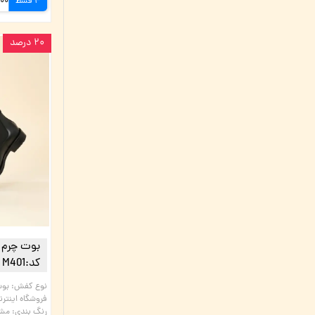
4 قسط
۲۰ درصد
بوت چرم 
کد:M401 | چرم میخچی
نوع کفش
:
فروشگاه اینتر
رنگ بندی
:
مش