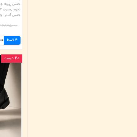
جنس رویه
:
چر
نحوه بستن
:
۲ سر کش
جنس آستر
:
چر
۱۴,۹۷۵,۰۰۰ تومان
4 قسط
۲۰ درصد