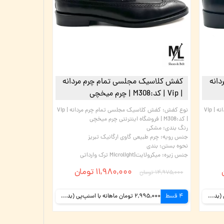
انه
کفش کلاسیک مجلسی تمام چرم مردانه
| Vip | کد:M308 | چرم میخچی
کفش کلاسیک مجلسی تمام چرم مردانه | Vip
نوع کفش
:
کفش کلاسیک مجلسی تمام چرم مردانه | Vip
| کد:M308 | فروشگاه اینترنتی چرم میخچی
رنگ بندی
:
مشکی
جنس رویه
:
چرم طبیعی گاوی ارگانیک تبریز
نحوه بستن
:
بندی
جنس زیره
:
میکرولایت|Microlight ترک وارداتی
۱۱,۹۸۰,۰۰۰ تومان
۱۴,۹۷۵,۰۰۰ تومان
2,995,000 تومان ماهانه با اسنپ‌پی (بدون کارمزد)
4 قسط
2,995,000 تومان ماهانه با اسنپ‌پی (بدون کارمزد)