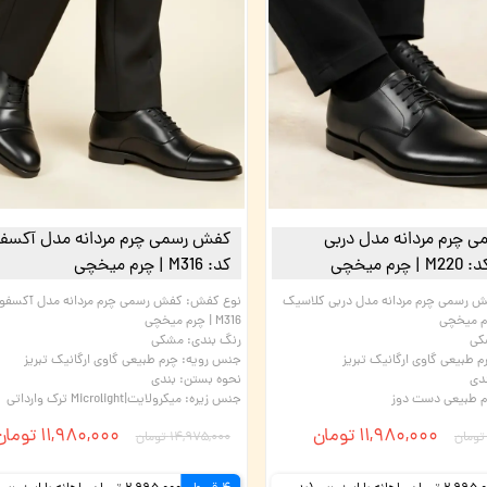
 چرم مردانه مدل دربی
کفش رسمی چرم مردانه مدل آکسفو
م میخچی
کد: M316 | چرم میخچی
 رسمی چرم مردانه مدل دربی کلاسیک
نوع کفش
:
کفش رسمی چرم مردانه مدل آکسفور
M316 | چرم میخچی
کی
رنگ بندی
:
مشکی
م طبیعی گاوی ارگانیک تبریز
جنس رویه
:
چرم طبیعی گاوی ارگانیک تبریز
دی
نحوه بستن
:
بندی
 طبیعی دست دوز
جنس زیره
:
میکرولایت|Microlight ترک وارداتی
۱۱,۹۸۰,۰۰۰ تومان
۱۱,۹۸۰,۰۰۰ تومان
۱۴,۹۷۵,۰۰۰ تومان