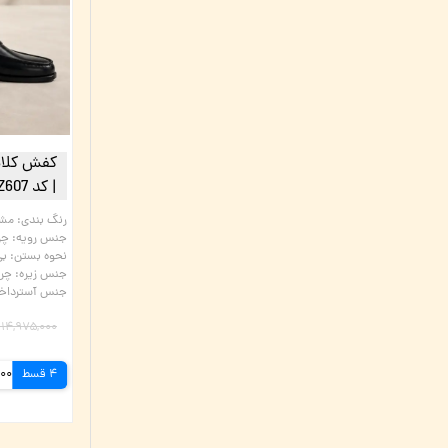
| کد Z607 | چرم میخچی
رنگ بندی
:
مش
جنس رویه
:
چر
نحوه بستن
:
بی
جنس زیره
:
چرم
جنس آسترداخل
۱۴,۹۷۵,۰۰۰ تومان
4 قسط