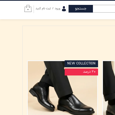
جستجو
ورود
/
ثبت نام کنید
۰
حساب کاربری من
تغییر گذر واژه
سفارشات
خروج از حساب
کاربری
NEW COLLECTION
۲۰ درصد