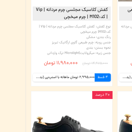
ی
کفش کلاسیک مجلسی چرم مردانه | Vip
| کد:M102 | چرم میخچی
مردانه
نوع کفش
:
کفش کلاسیک مجلسی چرم مردانه | Vip |
کد:M102| چرم میخچی
رنگ بندی
:
مشکی
جنس رویه
:
چرم طبیعی گاوی ارگانیک تبریز
نحوه بستن
:
بندی
جنس زیره
:
میکرولایت|Microlight ترک وارداتی
۱۱,۹۸۰,۰۰۰ تومان
۱۴,۹۷۵,۰۰۰ تومان
2,995,000 تومان ماهانه با اسنپ‌پی (بدون کارمزد)
4 قسط
2,995,000 تومان ماهانه با اسنپ‌پی (بدون کارمزد)
۲۰ درصد