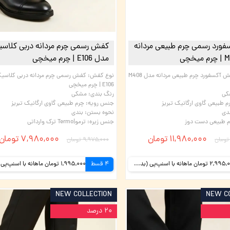
ورد رسمی چرم طبیعی مردانه
کفش رسمی چرم مردانه دربی کلاس
مدل E106 | چرم میخچی
کفش آکسفورد چرم طبیعی مردانه مدل M408
نوع کفش
:
کفش رسمی چرم مردانه دربی کلاسی
E106 | چرم میخچی
کی
رنگ بندی
:
مشکی
م طبیعی گاوی ارگانیک تبریز
جنس رویه
:
چرم طبیعی گاوی ارگانیک تبریز
دی
نحوه بستن
:
بندی
 طبیعی دست دوز
جنس زیره
:
ترمو|Termo ترک وارداتی
۱۱,۹۸۰,۰۰۰ تومان
۷,۹۸۰,۰۰۰ تومان
۹,۹۷۵,۰۰۰ تومان
2,995,000 تومان ماهانه با اسنپ‌پی (بدون کارمزد)
4 قسط
NEW COLLECTION
NEW C
۲۰ درصد