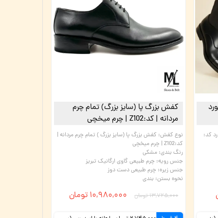
رد
کفش بزرگ پا (سایز بزرگ) تمام چرم
مردانه | کد:Z102 | چرم میخچی
د کد:
نوع کفش
:
کفش بزرگ پا (سایز بزرگ ) تمام چرم مردانه |
کد:Z102 | چرم میخچی
رنگ بندی
:
مشکی
جنس رویه
:
چرم طبیعی گاوی ارگانیک تبریز
جنس زیره
:
چرم طبیعی دست دوز
نحوه بستن
:
بندی
۱۰,۹۸۰,۰۰۰ تومان
۱۳,۷۲۵,۰۰۰ تومان