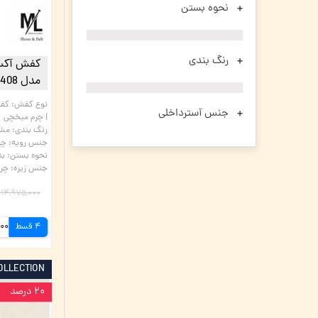
نحوه بستن
رنگ بندی
کفش آکسف
مدل M408 | چرم میخچی
نوع کفش
:
جنس آسترداخلی
| چرم میخچی
رنگ بندی
:
مش
جنس رویه
:
چر
نحوه بستن
:
بن
جنس زیره
:
چرم
۱۴,۹۷۵,۰۰۰ تومان
4 قسط
OLLECTION
۲۰ درصد