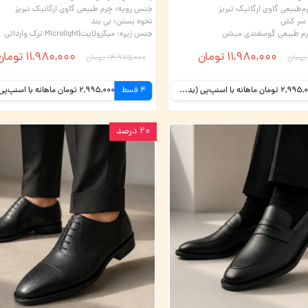
م‌طبیعی گاوی ارگانیک تبریز
جنس رویه
:
چرم طبیعی گاوی ارگانیک تبریز
نحوه بستن
:
بی بند
م طبیعی گوسفندی میشن
جنس زیره
:
میکرولایت|Microlight ترک وارداتی
۱۱,۹۸۰,۰۰۰ تومان
۱۱,۹۸۰,۰۰۰ تومان
۱۴,۹۷۵,۰۰۰ تومان
2,995,000 تومان ماهانه با اسنپ‌پی (بدون کارمزد)
4 قسط
۲۰ درصد