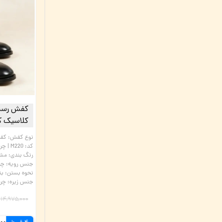
کفش رسمی
کلاسیک کد: M220 | چر
نوع کفش
:
کفش
کد: M220 | چرم میخچی
رنگ بندی
:
مش
جنس رویه
:
چر
نحوه بستن
:
بن
جنس زیره
:
چرم
۱۴,۹۷۵,۰۰۰ تومان