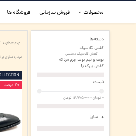
محصولات
فروش سازمانی
فروشگاه ها
◼️جدیدترین ها
دسته‌ها
چرم میخچی
◼️کفش مردانه
کفش کلاسیک
کفش کلاسیک مجلسی
مرتب سازی بر 
◼️ کیف مردانه
بوت و نیم بوت چرم مردانه
کفش بزرگ پا
◼️کفش زنانه
OLLECTION
قیمت
۲۰ درصد
◼️اکسسوری
۰ تومان - ۱۴,۹۷۵,۰۰۰ تومان
◼️کمربند مردانه
سایز
◼️کلاه چرم