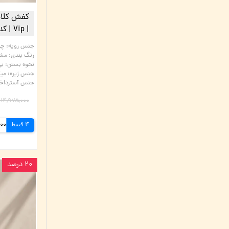
کفش کلاس
| Vip | کد:M101 | چرم میخچی
جنس رویه
:
چر
رنگ بندی
:
مش
نحوه بستن
:
بی
جنس زیره
:
میکرولای
جنس آسترداخل
۱۴,۹۷۵,۰۰۰ تومان
4 قسط
۲۰ درصد