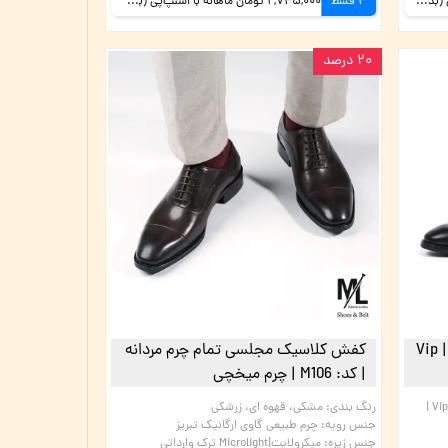
2,995,000 تومان ماهانه با اسنپ‌پی (بدون کارمزد)
4 قسط
2,745,000 تومان ماهانه با اسنپ‌پی (بدون کارمزد)
۲۰ درصد
کفش کلاسیک مجلسی چرم مردانه | Vip
کفش کلاسیک مجلسی تمام چرم مردانه
| کد: M106 | چرم میخچی
کفش کلاسیک مجلسی چرم مردانه | Vip |
رنگ بندی
:
مشکی، قهوه ای، زرشکی
جنس رویه
:
چرم طبیعی گاوی ارگانیک تبریز
جنس زیره
:
میکرولایت|Microlight ترک وارداتی