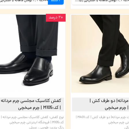
2,995,000 تومان ماهانه با اسنپ‌پی (بدون کارمزد)
4 قسط
۲۰ درصد
مردانه| دو طرف کش |
| کد:M105 | چرم میخچی
بوت چرم مردانه| دو طرف کش | کد:M401 |
نوع کفش
:
نتی چرم میخچی
کد:M105 | فروشگاه اینترنتی چرم میخچی
کی
رنگ بندی
:
طوسی ، عسلی