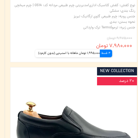
نوع کفش
:
کفش کلاسیک اداری/مدیریتی چرم طبیعی مردانه کد: G514 | چرم میخچی
رنگ بندی
:
مشکی
جنس رویه
:
چرم طبیعی گاوی ارگانیک تبریز
نحوه بستن
:
بندی
جنس زیره
:
ترمو|Termo ترک وارداتی
۹,۹۷۵,۰۰۰ تومان
۷,۹۸۰,۰۰۰ تومان
4 قسط
1,995,000 تومان ماهانه با اسنپ‌پی (بدون کارمزد)
NEW COLLECTION
۲۰ درصد