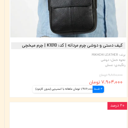
کیف دستی و دوشی چرم مردانه | کد‌:‌ K1010 | چرم میخچی
برند
:
MIKHCHI LEATHER
نحوه حمل
:
دوشی
رنگبندی
:
عسلی
۹,۸۸۰,۰۰۰ تومان
۷,۹۰۴,۰۰۰ تومان
4 قسط
1,976,000 تومان ماهانه با اسنپ‌پی (بدون کارمزد)
۲۰ درصد