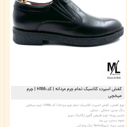
کفش اسپرت کلاسیک تمام چرم مردانه | کد:H166 | چرم
میخچی
نوع کفش
:
کفش اسپرت کلاسیک تمام چرم مردانه | کد:H166 | چرم میخچی
رنگ بندی
:
مشکی ، عسلی
جنس رویه
:
چرم طبیعی گاوی ارگانیک تبریز
نحوه بستن
:
بی بند
جنس زیره
:
ترمو|Termo ترک وارداتی