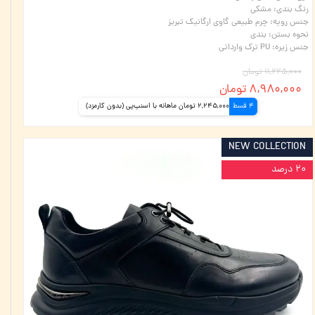
رنگ بندی
:
مشکی
جنس رویه
:
چرم طبیعی گاوی ارگانیک تبریز
نحوه بستن
:
بندی
جنس زیره
:
PU ترک وارداتی
۱۱,۲۲۵,۰۰۰ تومان
۸,۹۸۰,۰۰۰ تومان
4 قسط
2,245,000 تومان ماهانه با اسنپ‌پی (بدون کارمزد)
NEW COLLECTION
۲۰ درصد