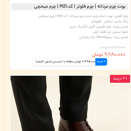
بوت چرم مردانه | چرم فلوتر | کد:M21 | چرم میخچی
نوع کفش
:
بوت تمام چرم دست دوز مردانه | کد:M21 | چرم میخچی
رنگ بندی
:
مشکی ، قهوه‌ای
جنس رویه
:
چرم طبیعی گاوی ارگانیک تبریز
نحوه بستن
:
دو طرف کش
جنس زیره
:
ترمو|Termo ترک وارداتی
۱۲,۴۷۵,۰۰۰ تومان
۹,۹۸۰,۰۰۰ تومان
4 قسط
2,495,000 تومان ماهانه با اسنپ‌پی (بدون کارمزد)
۲۰ درصد