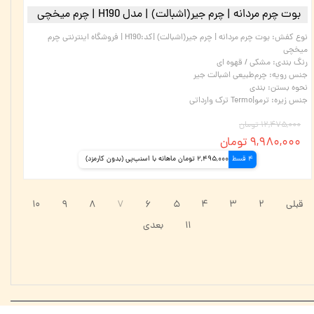
بوت چرم مردانه | چرم جیر(اشبالت) |‌ مدل H190 | چرم میخچی
نوع کفش
:
بوت چرم مردانه | چرم جیر(اشبالت) |‌کد:H190 | فروشگاه اینترنتی چرم
میخچی
رنگ بندی
:
مشکی / قهوه ای
جنس رویه
:
چرم‌طبیعی اشبالت جیر
نحوه بستن
:
بندی
جنس زیره
:
ترمو|Termo ترک وارداتی
۱۲,۴۷۵,۰۰۰ تومان
۹,۹۸۰,۰۰۰ تومان
4 قسط
2,495,000 تومان ماهانه با اسنپ‌پی (بدون کارمزد)
قبلی
۲
۳
۴
۵
۶
۷
۸
۹
۱۰
۱۱
بعدی