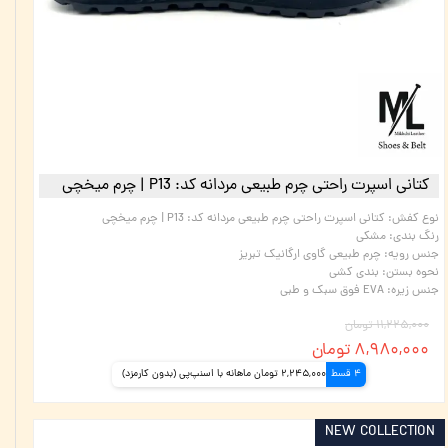
کتانی اسپرت راحتی چرم طبیعی مردانه کد: P13 | چرم میخچی
نوع کفش
:
کتانی اسپرت راحتی چرم طبیعی مردانه کد: P13 | چرم میخچی
رنگ بندی
:
مشکی
جنس رویه
:
چرم طبیعی گاوی ارگانیک تبریز
نحوه بستن
:
بندی کشی
جنس زیره
:
EVA فوق سبک و طبی
۱۱,۲۲۵,۰۰۰ تومان
۸,۹۸۰,۰۰۰ تومان
4 قسط
2,245,000 تومان ماهانه با اسنپ‌پی (بدون کارمزد)
NEW COLLECTION