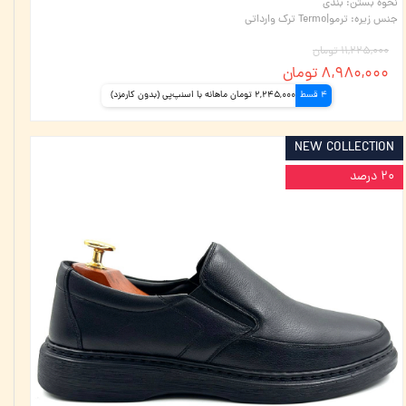
نحوه بستن
:
بندی
جنس زیره
:
ترمو|Termo ترک وارداتی
۱۱,۲۲۵,۰۰۰ تومان
۸,۹۸۰,۰۰۰ تومان
4 قسط
2,245,000 تومان ماهانه با اسنپ‌پی (بدون کارمزد)
NEW COLLECTION
۲۰ درصد