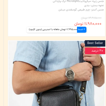
جنس زیره
:
میکرولایت|Microlight ترک وارداتی
نحوه بستن
:
بندی
جنس آستر
:
چرم طبیعی گوسفندی میشن
۱۴,۹۷۵,۰۰۰ تومان
۱۱,۹۸۰,۰۰۰ تومان
4 قسط
2,995,000 تومان ماهانه با اسنپ‌پی (بدون کارمزد)
Best Seller
۲۰ درصد