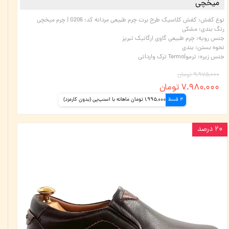
میخچی
نوع کفش
:
کفش کلاسیک طرح برت چرم طبیعی مردانه کد: G206 | چرم میخچی
رنگ بندی
:
مشکی
جنس رویه
:
چرم طبیعی گاوی ارگانیک تبریز
نحوه بستن
:
بندی
جنس زیره
:
ترمو|Termo ترک وارداتی
۹,۹۷۵,۰۰۰ تومان
۷,۹۸۰,۰۰۰ تومان
4 قسط
1,995,000 تومان ماهانه با اسنپ‌پی (بدون کارمزد)
۲۰ درصد