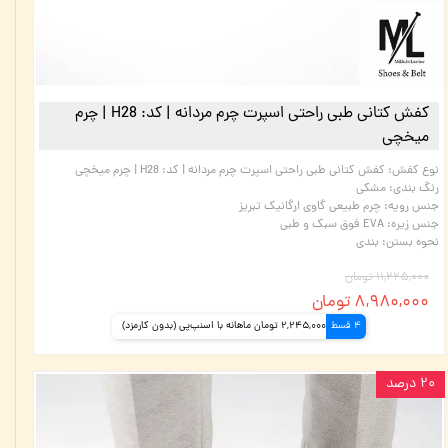
کفش کتانی طبی راحتی اسپرت چرم مردانه | کد: H28 | چرم
میخچی
نوع کفش
:
کفش کتانی طبی راحتی اسپرت چرم مردانه | کد: H28 | چرم میخچی
رنگ بندی
:
مشکی
جنس رویه
:
چرم طبیعی گاوی ارگانیک تبریز
جنس زیره
:
EVA فوق سبک و طبی
نحوه بستن
:
بندی
۱۱,۲۲۵,۰۰۰ تومان
۸,۹۸۰,۰۰۰ تومان
4 قسط
2,245,000 تومان ماهانه با اسنپ‌پی (بدون کارمزد)
۲۰ درصد