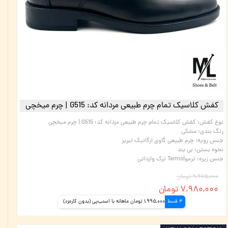
کفش کلاسیک تمام چرم طبیعی مردانه کد: G515 | چرم میخچی
نوع کفش
:
کفش کلاسیک تمام چرم طبیعی مردانه کد: G515 | چرم میخچی
رنگ بندی
:
مشکی
جنس رویه
:
چرم طبیعی گاوی ارگانیک تبریز
نحوه بستن
:
بی بند
جنس زیره
:
ترمو|Termo ترک وارداتی
۹,۹۷۵,۰۰۰ تومان
۷,۹۸۰,۰۰۰ تومان
4 قسط
1,995,000 تومان ماهانه با اسنپ‌پی (بدون کارمزد)