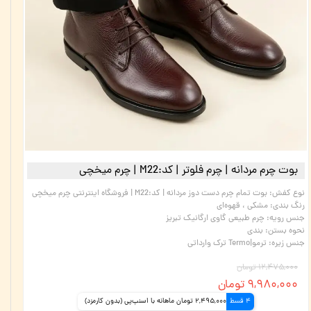
بوت چرم مردانه | چرم فلوتر | کد:M22 | چرم میخچی
نوع کفش
:
بوت تمام چرم دست دوز مردانه | کد:M22 | فروشگاه اینترنتی چرم میخچی
رنگ بندی
:
مشکی ، قهوه‌ای
جنس رویه
:
چرم طبیعی گاوی ارگانیک تبریز
نحوه بستن
:
بندی
جنس زیره
:
ترمو|Termo ترک وارداتی
۱۲,۴۷۵,۰۰۰ تومان
۹,۹۸۰,۰۰۰ تومان
4 قسط
2,495,000 تومان ماهانه با اسنپ‌پی (بدون کارمزد)