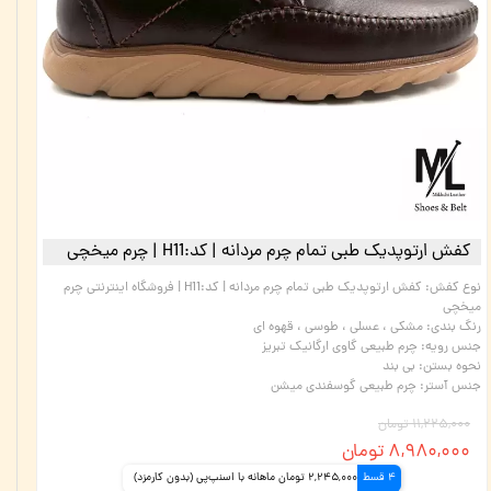
کفش ارتوپدیک طبی تمام چرم مردانه | کد:H11 | چرم میخچی
نوع کفش
:
کفش ارتوپدیک طبی تمام چرم مردانه | کد:H11 | فروشگاه اینترنتی چرم
میخچی
رنگ بندی
:
مشکی ، عسلی ، طوسی ، قهوه ای
جنس رویه
:
چرم طبیعی گاوی ارگانیک تبریز
نحوه بستن
:
بی بند
جنس آستر
:
چرم طبیعی گوسفندی میشن
۱۱,۲۲۵,۰۰۰ تومان
۸,۹۸۰,۰۰۰ تومان
4 قسط
2,245,000 تومان ماهانه با اسنپ‌پی (بدون کارمزد)