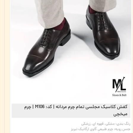
کفش کلاسیک مجلسی تمام چرم مردانه | کد: M106 | چرم
میخچی
رنگ بندی
:
مشکی، قهوه ای، زرشکی
جنس رویه
:
چرم طبیعی گاوی ارگانیک تبریز