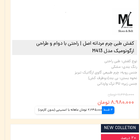
کفش طبی چرم مردانه اصل | راحتی با دوام و طراحی
ارگونومیک مدل M413
نوع کفش
:
طبی راحتی
رنگ بندی
:
مشکی
جنس رویه
:
چرم طبیعی گاوی ارگانیک تبریز
نحوه بستن
:
بی بند(دوطرف کش)
جنس زیره
:
PU ترک وارداتی
۱۱,۲۲۵,۰۰۰ تومان
۸,۹۸۰,۰۰۰ تومان
4 قسط
2,245,000 تومان ماهانه با اسنپ‌پی (بدون کارمزد)
NEW COLLETION
۲۰ درصد