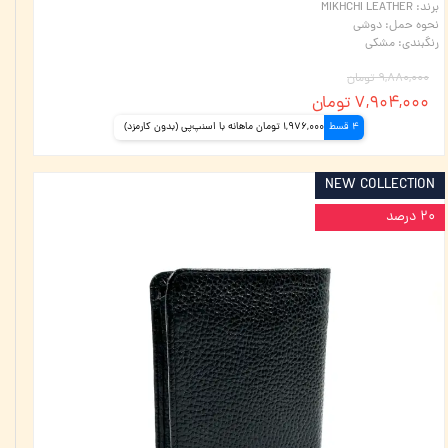
برند
:
MIKHCHI LEATHER
نحوه حمل
:
دوشی
رنگبندی
:
مشکی
۹,۸۸۰,۰۰۰ تومان
۷,۹۰۴,۰۰۰ تومان
4 قسط
1,976,000 تومان ماهانه با اسنپ‌پی (بدون کارمزد)
NEW COLLECTION
۲۰ درصد