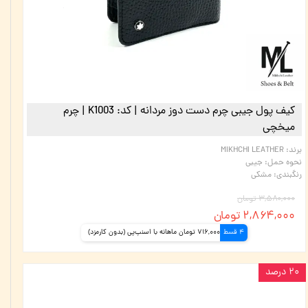
کیف پول جیبی چرم دست دوز مردانه | کد: K1003 | چرم
میخچی
برند
:
MIKHCHI LEATHER
نحوه حمل
:
جیبی
رنگبندی
:
مشکی
۳,۵۸۰,۰۰۰ تومان
۲,۸۶۴,۰۰۰ تومان
4 قسط
716,000 تومان ماهانه با اسنپ‌پی (بدون کارمزد)
۲۰ درصد