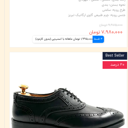
رنگ بندی
:
مشکی ، عسلی ، قهوه‌ای
نحوه بستن
:
بندی
طرح رویه
:
ساعتی
جنس رویه
:
چرم طبیعی گاوی ارگانیک تبریز
۹,۹۷۵,۰۰۰ تومان
۷,۹۸۰,۰۰۰ تومان
4 قسط
1,995,000 تومان ماهانه با اسنپ‌پی (بدون کارمزد)
Best Seller
۲۰ درصد