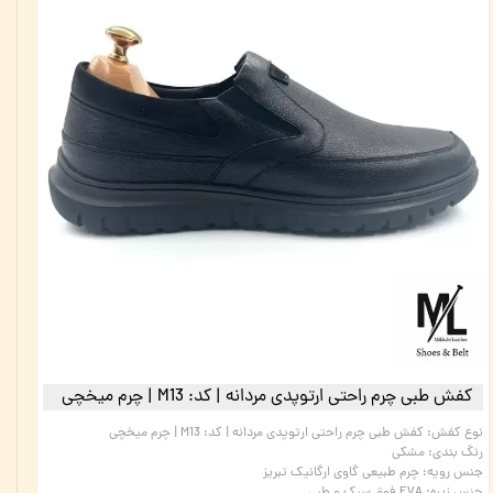
کفش طبی چرم راحتی ارتوپدی مردانه | کد:‌ M13 | چرم میخچی
نوع کفش
:
کفش طبی چرم راحتی ارتوپدی مردانه | کد:‌ M13 | چرم میخچی
رنگ بندی
:
مشکی
جنس رویه
:
چرم طبیعی گاوی ارگانیک تبریز