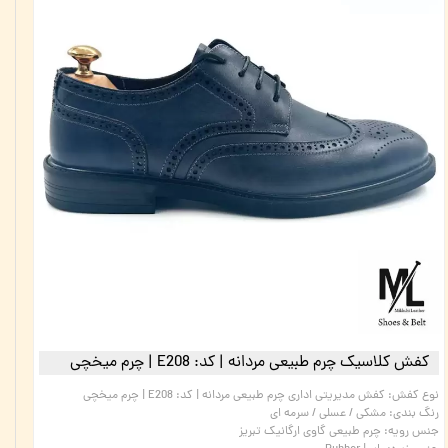
کفش کلاسیک چرم طبیعی مردانه | کد: E208 | چرم میخچی
نوع کفش
:
کفش مدیریتی اداری چرم طبیعی مردانه | کد: E208 | چرم میخچی
رنگ بندی
:
مشکی / عسلی / سرمه ای
جنس رویه
:
چرم طبیعی گاوی ارگانیک تبریز