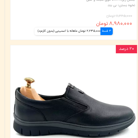
جنس زیره
:
EVA فوق سبک و طبی
نحوه بستن
:
بی بند
۱۱,۲۲۵,۰۰۰ تومان
۸,۹۸۰,۰۰۰ تومان
4 قسط
2,245,000 تومان ماهانه با اسنپ‌پی (بدون کارمزد)
۲۰ درصد