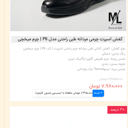
کفش اسپرت چرمی مردانه طبی راحتی مدل P6 | چرم میخچی
نوع کفش
:
کفش کتانی طبی مردانه چرم راحتی اسپرت | کد: P6 | چرم میخچی
رنگ بندی
:
مشکی
جنس رویه
:
چرم طبیعی گاوی ارگانیک تبریز
نحوه بستن
:
بندی
جنس زیره
:
ترمو|Termo ترک وارداتی
۹,۹۷۵,۰۰۰ تومان
۷,۹۸۰,۰۰۰ تومان
4 قسط
1,995,000 تومان ماهانه با اسنپ‌پی (بدون کارمزد)
۲۰ درصد