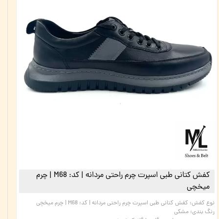
کفش کتانی طبی اسپرت چرم راحتی مردانه | کد: M68 | چرم
میخچی
نوع کفش
:
کفش کتانی طبی اسپرت چرم راحتی مردانه | کد: M68 | چرم میخچی
رنگ بندی
:
مشکی