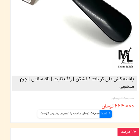
پاشنه کش پلی کربنات / نشکن | رنگ ثابت | 30 سانتی | چرم
میخچی
۲۸۰,۰۰۰ تومان
۲۲۴,۰۰۰ تومان
4 قسط
56,000 تومان ماهانه با اسنپ‌پی (بدون کارمزد)
۲۰ درصد