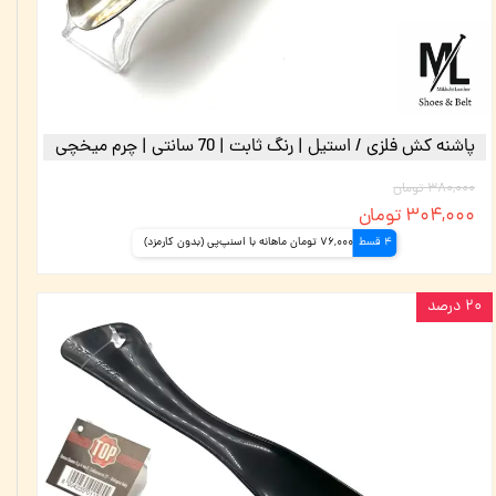
پاشنه کش فلزی / استیل | رنگ ثابت | 70 سانتی | چرم میخچی
۳۸۰,۰۰۰ تومان
۳۰۴,۰۰۰ تومان
4 قسط
76,000 تومان ماهانه با اسنپ‌پی (بدون کارمزد)
۲۰ درصد