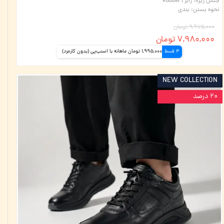
جنس زیره
:
رابر | Rubber
نحوه بستن
:
بندی
۹,۹۷۵,۰۰۰ تومان
۷,۹۸۰,۰۰۰ تومان
4 قسط
1,995,000 تومان ماهانه با اسنپ‌پی (بدون کارمزد)
NEW COLLECTION
۲۰ درصد