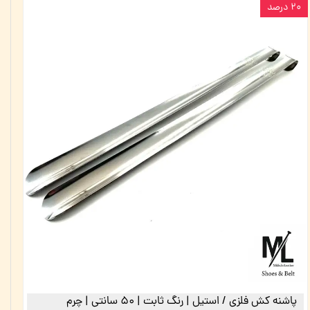
۲۰ درصد
پاشنه کش فلزی / استیل | رنگ ثابت | ۵۰ سانتی | چرم