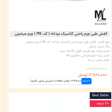
کفش طبی چرم راحتی کلاسیک مردانه | کد: M9 | چرم میخچی
نوع کفش
:
کفش طبی چرم راحتی کلاسیک مردانه | کد: M9 | چرم میخچی
رنگ بندی
:
مشکی
جنس رویه
:
چرم طبیعی گاوی ارگانیک تبریز
جنس زیره
:
ترمو وارداتی با فناوری Air
نحوه بستن
:
بی بند
۱۱,۲۲۵,۰۰۰ تومان
۸,۹۸۰,۰۰۰ تومان
4 قسط
2,245,000 تومان ماهانه با اسنپ‌پی (بدون کارمزد)
Best Seller
۲۰ درصد