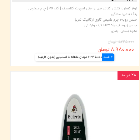
نوع کفش
:
کفش کتانی طبی راحتی اسپرت کلاسیک | کد: P9 | چرم میخچی
رنگ بندی
:
مشکی
جنس رویه
:
چرم طبیعی گاوی ارگانیک تبریز
جنس زیره
:
ترمو|Termo ترک وارداتی
نحوه بستن
:
بندی
۱۱,۲۲۵,۰۰۰ تومان
۸,۹۸۰,۰۰۰ تومان
4 قسط
2,245,000 تومان ماهانه با اسنپ‌پی (بدون کارمزد)
۲۰ درصد