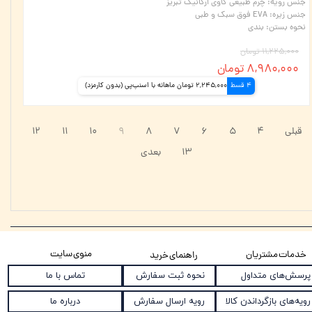
جنس رویه
:
چرم طبیعی گاوی ارگانیک تبریز
جنس زیره
:
EVA فوق سبک و طبی
نحوه بستن
:
بندی
۱۱,۲۲۵,۰۰۰ تومان
۸,۹۸۰,۰۰۰ تومان
4 قسط
2,245,000 تومان ماهانه با اسنپ‌پی (بدون کارمزد)
قبلی
۴
۵
۶
۷
۸
۹
۱۰
۱۱
۱۲
۱۳
بعدی
منوی سایت
خدمات مشتریان
راهنمای خرید
نحوه ثبت سفارش
پرسش‌های متداول
تماس با ما
رویه ارسال سفارش
رویه‌های بازگرداندن کالا
درباره ما