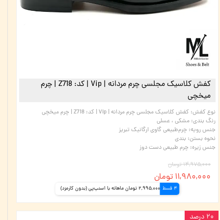
کفش کلاسیک مجلسی چرم مردانه | Vip | کد: Z718 | چرم
میخچی
نوع کفش
:
کفش کلاسیک مجلسی چرم مردانه | Vip | کد: Z718 | چرم میخچی
رنگ بندی
:
مشکی ، عسلی
جنس رویه
:
چرم‌طبیعی گاوی ارگانیک تبریز
نحوه بستن
:
بندی
جنس زیره
:
چرم طبیعی دست دوز
۱۴,۹۷۵,۰۰۰ تومان
۱۱,۹۸۰,۰۰۰ تومان
4 قسط
2,995,000 تومان ماهانه با اسنپ‌پی (بدون کارمزد)
۲۰ درصد