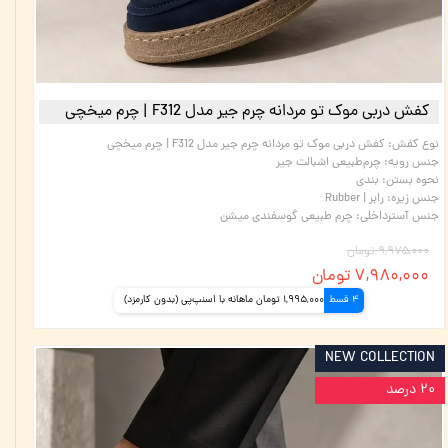
کفش دربی موک تو مردانه چرم جیر مدل F312 | چرم میخچی
نوع کفش
:
کفش دربی موک تو مردانه چرم جیر مدل F312 | چرم میخچی
جنس رویه
:
چرم‌طبیعی اشبالت جیر
نحوه بستن
:
بندی
جنس زیره
:
رابر | Rubber
جنس آسترداخلی
:
چرم طبیعی گوسفندی میشن
۹,۹۷۵,۰۰۰ تومان
۷,۹۸۰,۰۰۰ تومان
4 قسط
1,995,000 تومان ماهانه با اسنپ‌پی (بدون کارمزد)
NEW COLLECTION
۲۰ درصد