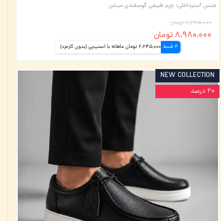
جنس آسترداخلی
:
چرم طبیعی گوسفندی میشن
۱۱,۲۲۵,۰۰۰ تومان
۸,۹۸۰,۰۰۰ تومان
4 قسط
2,245,000 تومان ماهانه با اسنپ‌پی (بدون کارمزد)
NEW COLLECTION
۲۰ درصد