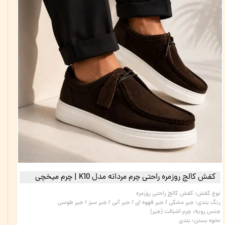
کفش کالج روزمره راحتی چرم مردانه مدل K10 | چرم میخچی
نوع کفش
:
کفش کالج راحتی روزمره
رنگ بندی
:
جیر مشکی / جیر قهوه ای / جیر آبی / جیر سبز / جیر طوسی
جنس رویه
:
چرم اشبالت (جیر)
نحوه بستن
:
بندی