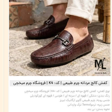
کفش کالج مردانه چرم طبیعی | کد: K4 | فروشگاه چرم میخچی
نوع کفش
:
کفش کالج مردانه چرم طبیعی | کد: K4 | فروشگاه چرم میخچی
رنگ بندی
:
مشکی / قهوه ای / سرمه ای / طوسی / قهوه ای کورکودیلی
جنس رویه
:
چرم طبیعی گاوی ارگانیک تبریز
جنس زیره
:
ترمو|Termo ترک وارداتی
نحوه بستن
:
بی بند