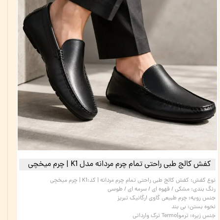
کفش کالج طبی راحتی تمام چرم مردانه مدل K1 | چرم میخچی
نوع کفش
:
کفش کالج طبی راحتی تمام چرم مردانه | کد:K1 | چرم میخچی
رنگ بندی
:
مشکی / قهوه ای / سرمه ای / طوسی
جنس رویه
:
چرم طبیعی گاوی ارگانیک تبریز
نحوه بستن
:
بی بند
جنس زیره
:
ترمو|Termo ترک وارداتی