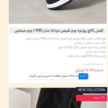
کفش کالج روزمره چرم طبیعی مردانه مدل M30 | چرم میخچی
نوع کفش
:
کفش کالج روزمره چرم طبیعی مردانه مدل M30 | چرم میخچی
رنگ بندی
:
مشکی / سرمه ای
جنس رویه
:
چرم طبیعی گاوی ارگانیک تبریز
نحوه بستن
:
بندی
جنس زیره
:
EVA فوق سبک و طبی
۱۱,۲۲۵,۰۰۰ تومان
۸,۹۸۰,۰۰۰ تومان
4 قسط
2,245,000 تومان ماهانه با اسنپ‌پی (بدون کارمزد)
NEW COLLECTION
۲۰ درصد