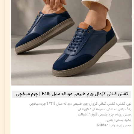
کفش کتانی کژوال چرم طبیعی مردانه مدل F316 | چرم میخچی
نوع کفش
:
کفش کتانی کژوال چرم طبیعی مردانه مدل F316 | چرم میخچی
رنگ بندی
:
مشکی / سرمه ای / قهوه ای
جنس رویه
:
چرم طبیعی گاوی / اشبالت
نحوه بستن
:
بندی
جنس زیره
:
رابر | Rubber