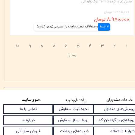
جنس زیره
:
ترمو|Termo ترک وارداتی
۱۱,۲۲۵,۰۰۰ تومان
۸,۹۸۰,۰۰۰ تومان
4 قسط
2,245,000 تومان ماهانه با اسنپ‌پی (بدون کارمزد)
۱۰
۹
۸
۷
۶
۵
۴
۳
۲
۱
بعدی
منوی سایت
خدمات مشتریان
راهنمای خرید
نحوه ثبت سفارش
پرسش‌های متداول
تماس با ما
رویه ارسال سفارش
رویه‌های بازگرداندن کالا
درباره ما
شیوه‌های پرداخت
شرایط استفاده
فروش سازمانی