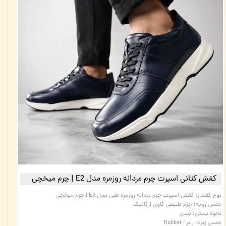
کفش کتانی اسپرت چرم مردانه روزمره مدل E2 | چرم میخچی
نوع کفش
:
کفش اسپرت چرم مردانه روزمره طبی مدل E2 | چرم میخچی
جنس رویه
:
چرم طبیعی گاوی ارگانیک
نحوه بستن
:
بندی
جنس زیره
:
رابر | Rubber