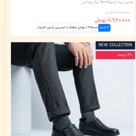
جنس زیره
:
ترمو|Termo ترک وارداتی
۹,۹۷۵,۰۰۰ تومان
۷,۹۸۰,۰۰۰ تومان
4 قسط
1,995,000 تومان ماهانه با اسنپ‌پی (بدون کارمزد)
NEW COLLECTION
۲۰ درصد