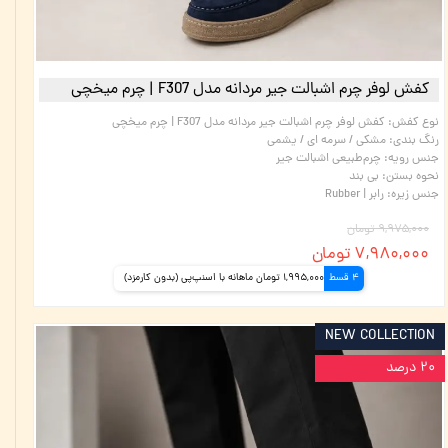
کفش لوفر چرم اشبالت جیر مردانه مدل F307 | چرم میخچی
نوع کفش
:
کفش لوفر چرم اشبالت جیر مردانه مدل F307 | چرم میخچی
رنگ بندی
:
مشکی / سرمه ای / یشمی
جنس رویه
:
چرم‌طبیعی اشبالت جیر
نحوه بستن
:
بی بند
جنس زیره
:
رابر | Rubber
۹,۹۷۵,۰۰۰ تومان
۷,۹۸۰,۰۰۰ تومان
4 قسط
1,995,000 تومان ماهانه با اسنپ‌پی (بدون کارمزد)
NEW COLLECTION
۲۰ درصد