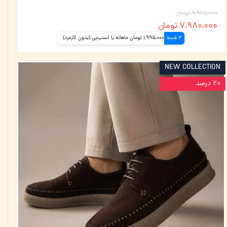
۹,۹۷۵,۰۰۰ تومان
۷,۹۸۰,۰۰۰ تومان
4 قسط
1,995,000 تومان ماهانه با اسنپ‌پی (بدون کارمزد)
NEW COLLECTION
۲۰ درصد