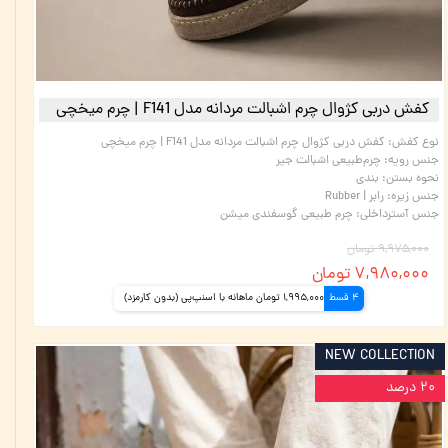
کفش دربی کژوال چرم اشبالت مردانه مدل F141 | چرم میخچی
نوع کفش
:
کفش دربی کژوال چرم اشبالت مردانه مدل F141 | چرم میخچی
جنس رویه
:
چرم‌طبیعی اشبالت جیر
نحوه بستن
:
بندی
جنس زیره
:
رابر | Rubber
جنس آسترداخلی
:
چرم طبیعی گوسفندی میشن
۹,۹۷۵,۰۰۰ تومان
۷,۹۸۰,۰۰۰ تومان
4 قسط
1,995,000 تومان ماهانه با اسنپ‌پی (بدون کارمزد)
NEW COLLECTION
۲۰ درصد