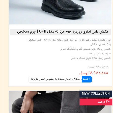
کفش طبی اداری روزمره چرم مردانه مدل G411 | چرم میخچی
نوع کفش
:
کفش طبی اداری روزمره چرم مردانه مدل G411 | چرم میخچی
رنگ بندی
:
مشکی
جنس رویه
:
چرم طبیعی گاوی ارگانیک تبریز
نحوه بستن
:
بی بند
جنس زیره
:
EVA فوق سبک و طبی
۹,۹۷۵,۰۰۰ تومان
۷,۹۸۰,۰۰۰ تومان
4 قسط
1,995,000 تومان ماهانه با اسنپ‌پی (بدون کارمزد)
NEW COLLECTION
۲۰ درصد