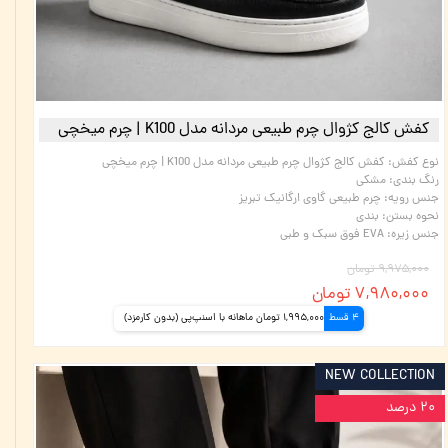
کفش کالج کژوال چرم طبیعی مردانه مدل K100 | چرم میخچی
نوع کفش
:
کفش کالج کژوال چرم طبیعی مردانه مدل K100 | چرم میخچی
رنگ بندی
:
مشکی
جنس رویه
:
چرم طبیعی گاوی ارگانیک تبریز
نحوه بستن
:
بندی
جنس زیره
:
EVA فوق سبک و طبی
۹,۹۷۵,۰۰۰ تومان
۷,۹۸۰,۰۰۰ تومان
4 قسط
1,995,000 تومان ماهانه با اسنپ‌پی (بدون کارمزد)
NEW COLLECTION
۲۰ درصد