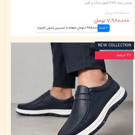
جنس زیره
:
EVA فوق سبک و طبی
۹,۹۷۵,۰۰۰ تومان
۷,۹۸۰,۰۰۰ تومان
4 قسط
1,995,000 تومان ماهانه با اسنپ‌پی (بدون کارمزد)
NEW COLLECTION
۲۰ درصد