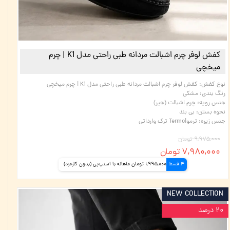
کفش لوفر چرم اشبالت مردانه طبی راحتی مدل K1 | چرم
میخچی
نوع کفش
:
کفش لوفر چرم اشبالت مردانه طبی راحتی مدل K1 | چرم میخچی
رنگ بندی
:
مشکی
جنس رویه
:
چرم اشبالت (جیر)
نحوه بستن
:
بی بند
جنس زیره
:
ترمو|Termo ترک وارداتی
۹,۹۷۵,۰۰۰ تومان
۷,۹۸۰,۰۰۰ تومان
4 قسط
1,995,000 تومان ماهانه با اسنپ‌پی (بدون کارمزد)
NEW COLLECTION
۲۰ درصد