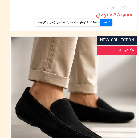
۹,۹۷۵,۰۰۰ تومان
۷,۹۸۰,۰۰۰ تومان
4 قسط
1,995,000 تومان ماهانه با اسنپ‌پی (بدون کارمزد)
NEW COLLECTION
۲۰ درصد