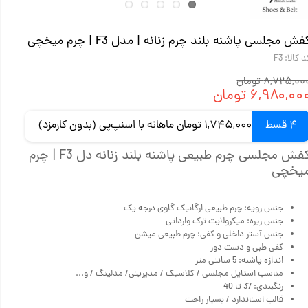
فش مجلسی پاشنه بلند چرم زنانه | مدل F3 | چرم میخچی
 کالا: F3
۸,۷۲۵,۰۰ تومان
۶,۹۸۰,۰۰ تومان
4 قسط
1,745,000 تومان ماهانه با اسنپ‌پی (بدون کارمزد)
کفش مجلسی چرم طبیعی پاشنه بلند زنانه دل F3 | چرم
یخچی
جنس رویه: چرم طبیعی ارگانیک گاوی درجه یک
جنس زیره: میکرولایت ترک وارداتی
جنس آستر داخلی و کفی: چرم طبیعی میشن
کفی طبی و دست دوز
اندازه پاشنه: 5 سانتی متر
مناسب استایل مجلسی / کلاسیک / مدیریتی/ مدلینگ / و...
رنگبندی: 37 تا 40
قالب استاندارد / بسیار راحت