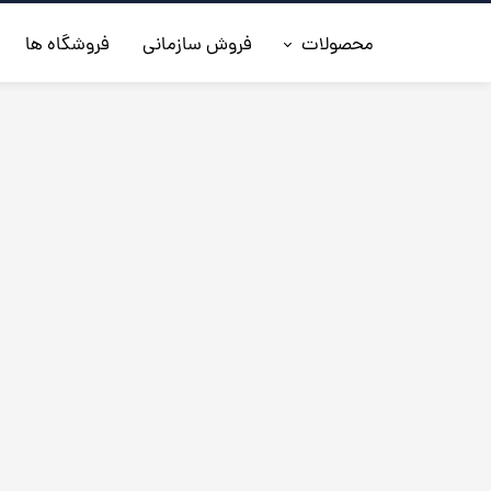
محصولات
فروش سازمانی
فروشگاه ها
◼️جدیدترین ها
◼️کفش مردانه
◼️ کیف مردانه
◼️کفش زنانه
◼️اکسسوری
◼️کمربند مردانه
◼️کلاه چرم