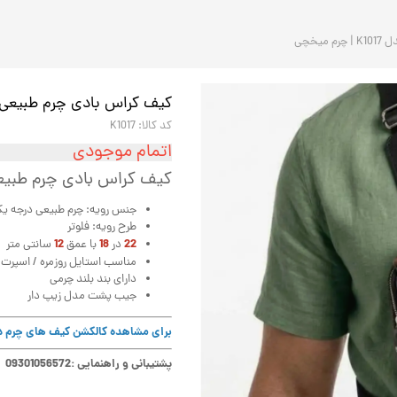
یخچی
کیف کراس بادی چرم طبیعی مردانه مدل 7
کد کالا: K1017
اتمام موجودی
کیف کراس بادی چرم طبیعی مردانه | r
جنس رویه: چرم طبیعی درجه ی
طرح رویه: فلوتر
12
18
22
در
با عمق
سانتی متر
مناسب استایل روزمره / اسپرت / 
دارای بند بلند چرمی
جیب پشت مدل زیپ دار
برای مشاهده کالکشن کیف های چرم د
پشتیبانی و راهنمایی :09301056572