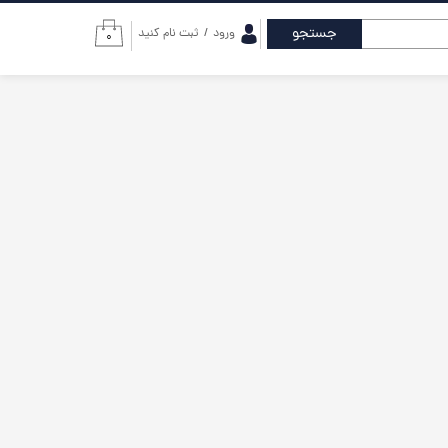
جستجو
ورود
/
ثبت نام کنید
۰
حساب کاربری من
تغییر گذر واژه
سفارشات
خروج از حساب
کاربری