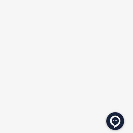
★
★
★