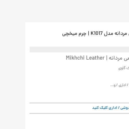
K101 | چرم میخچی
Mikhchi Leathe
ک گاوی
اداری / و...
وشی / اداری کلیک کنید