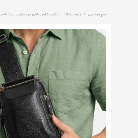
چرم میخچی
کیف مردانه
کیف کراس بادی چرم طبیعی مردانه مدل K1017 | چرم م