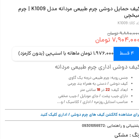
کیف حمایل دوشی چرم طبیعی مردانه مدل K1009 | چرم
یخچی
 کالا: K1009
۹,۸۸۰,۰ تومان
۷,۹۰۴,۰۰ تومان
4 قسط
1,976,000 تومان ماهانه با اسنپ‌پی (بدون کارمزد)
یف دوشی اداری چرم طبیعی مردانه
جنس رویه: چرم طبیعی درجه یک گاوی
کیف دوشی / دستی به همراه بند چرمی
18
22
ابعاد کیف:
در
سانتی متر
دارای جیب پشت / جای موبایل / جیب مخفی
مناسب استایل روزمره / اداری / کلاسیک / و...
رای مشاهده کالکشن کیف های چرم دوشی / اداری کلیک کنید
تیبانی و راهنمایی :09301056572
نگ
: مشکی