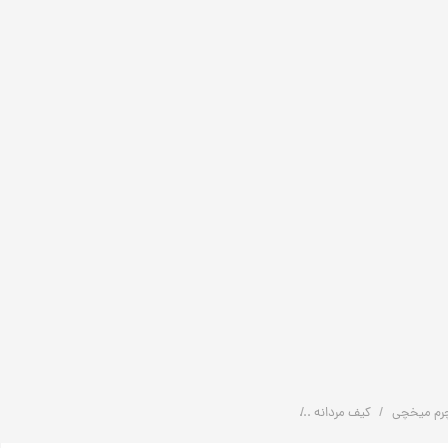
رم میخچی
کیف مردانه
کیف حمایل دوشی چرم طبیعی مردانه مدل K1009 | چرم میخچی