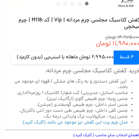
کفش کلاسیک مجلسی چرم مردانه | Vip | کد:M118 | چرم
یخچی
۱۴,۹۷۵,۰۰ تومان
۱۱,۹۸۰,۰۰ تومان
4 قسط
2,995,000 تومان ماهانه با اسنپ‌پی (بدون کارمزد)
رید کفش کلاسیک مجلسی چرم مردانه.
این کفش دستدوز و به رنگ های مشکی / قهوه ای موجود می
باشد.
مناسب استایل: مدیریتی/ کت شلوار/ کلاسیک / روزمره/اداری.
جنس رویه: چرم طبیعی گاوی (ارگانیک تبریز).
جنس آستر داخلی: چرم طبیعی گوسفندی (میشن).
جنس کفی داخلی: چرم طبیعی طبی دست دوز آنتی باکتریال.
جنس زیره : میکرولایت ترک وارداتی درجه یک.
مدل چرم برت این کفش نیز موجود می باشد (کلیک کنید).
اهنمای انتخاب سایز مناسب
( کلیک کنید).