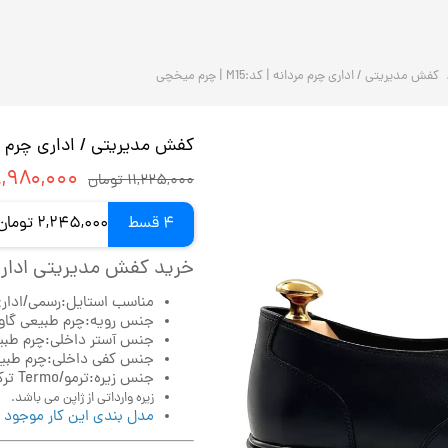
کفش مدیریتی / اداری چرم مردانه | کد:M15 | چرم میخچی
کفش مدیریتی / اداری چرم مردانه | کد:
۸,۹۸۰,۰۰۰ توم
۱۱,۲۲۵,۰۰۰ تومان
4 قسط
2,245,000 تومان ماهانه با اسنپ‌پی (بدون کارمزد)
خرید کفش مدیریتی اداری
مناسب استایل:رسمی/اداری/
جنس رویه:چرم طبیعی گاوی 
جنس آستر داخلی:چرم طب
جنس کفی داخلی:چرم طبی
جنس زیره:ترمو/Termo ترک با فناوری ایر/Air وارداتی درجه یک.
زیره وارداتی از ژاپن می باشد.
مدل بندی این کار موجود 