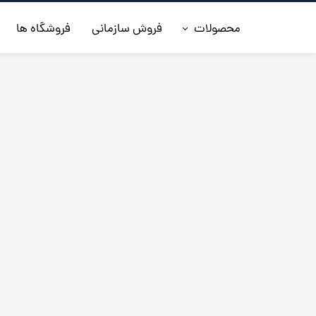
محصولات
فروش سازمانی
فروشگاه ها
◼️جدیدترین ها
◼️کفش مردانه
◼️ کیف مردانه
◼️کفش زنانه
◼️اکسسوری
◼️کمربند مردانه
◼️کلاه چرم