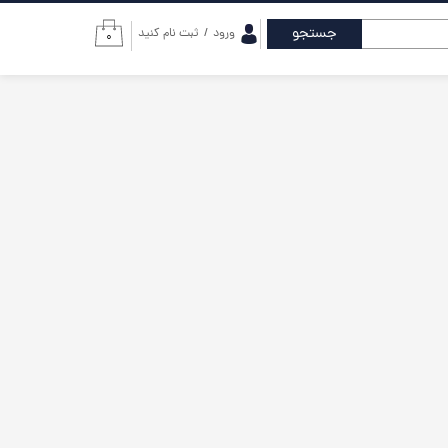
جستجو
ورود
/
ثبت نام کنید
۰
حساب کاربری من
تغییر گذر واژه
سفارشات
خروج از حساب
کاربری