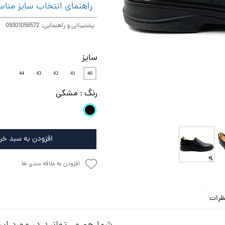
راهنمای انتخاب سایز مناس
پشتیبانی و راهنمایی: 09301056572
سایز
44
43
42
41
40
رنگ
: مشکی
افزودن به سبد خر
افزودن به علاقه مندی ها
ظرات