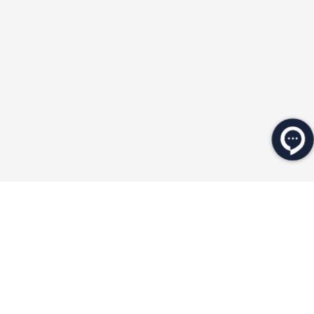
★
★
★
★
★