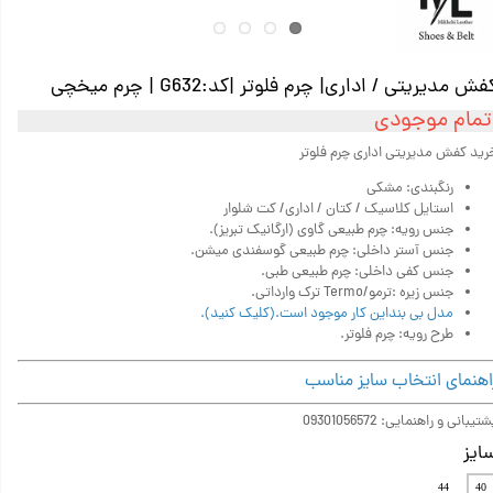
فش مدیریتی / اداری| چرم فلوتر |کد:G632 | چرم میخچی
تمام موجودی
رید کفش مدیریتی اداری چرم فلوتر
رنگبندی: مشکی
استایل کلاسیک / کتان / اداری/ کت شلوار
جنس رویه: چرم‌ طبیعی گاوی (ارگانیک تبریز).
جنس آستر داخلی: چرم طبیعی گوسفندی میشن.
جنس کفی داخلی: چرم طبیعی طبی.
جنس زیره :ترمو/Termo ترک وارداتی.
مدل بی بنداین کار موجود است.(کلیک کنید).
طرح رویه: چرم فلوتر.
اهنمای انتخاب سایز مناسب
تیبانی و راهنمایی: 09301056572
ایز
44
40