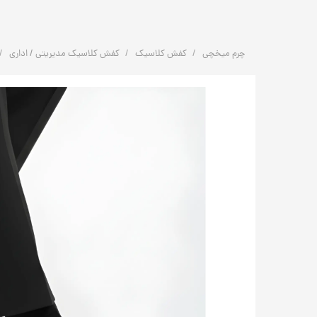
چرم میخچی
کفش کلاسیک
کفش کلاسیک مدیریتی / اداری