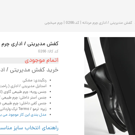
کفش مدیریتی / اداری چرم مردانه | کد:G266 | چرم میخچی
کفش مدیریتی / اداری چرم مردانه | کد:6
کد کالا: G266
اتمام موجودی
خرید کفش مدیریتی / ادا
رنگبندی: مشکی
استایل مدیریتی / اداری ( راح
جنس رویه: چرم طبیعی گاوی (ارگ
جنس آستر داخلی: چرم طبیعی 
جنس کفی داخلی: چرم طبیعی دس
زیره: ترمو / Termo ترک وارداتی .
مدل بندی این کار موجود می ب
راهنمای انتخاب سایز مناس