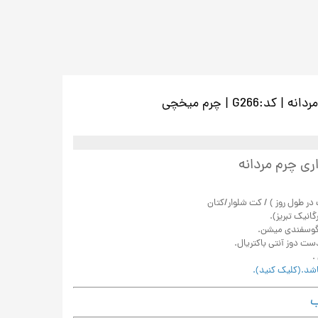
G26 | چرم میخچی
ری چرم مردانه
ت در طول روز ) / کت شلوار/کتان
انیک تبریز).
گوسفندی میشن.
ت دوز آنتی باکتریال.
اشد.(کلیک کنید).
ب