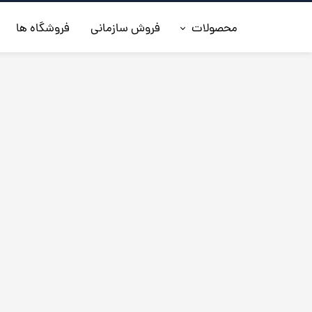
محصولات
فروش سازمانی
فروشگاه ها
◼️جدیدترین ها
◼️کفش مردانه
◼️ کیف مردانه
◼️کفش زنانه
◼️اکسسوری
◼️کمربند مردانه
◼️کلاه چرم