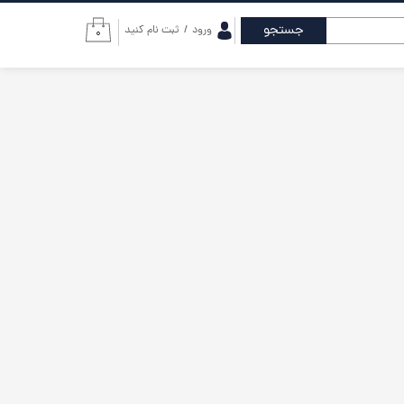
جستجو
ورود
/
ثبت نام کنید
۰
حساب کاربری من
تغییر گذر واژه
سفارشات
خروج از حساب
کاربری