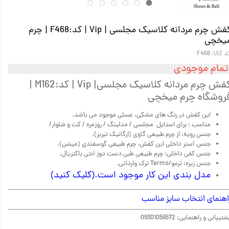
کفش چرم مردانه کلاسیک مجلسی | Vip | کد:F468 | چرم
یخچی
 کالا: F468
تمام موجودی
کفش چرم مردانه کلاسیک مجلسی|‌ Vip | کد:M162 |
روشگاه چرم میخچی
این کفش در رنگ های مشکی، عسلی موجود می باشد.
مناسب : برای استایل مجلسی / مدلینگ / روزمره / کت و شلوار/
جنس رویه، از چرم طبیعی گاوی (ارگانیک تبریز).
جنس آستر داخلی این کفش، چرم طبیعی گوسفندی (میشن).
جنس کفی داخلی: چرم طبیعی طبی دست دوز آنتی باکتریال.
جنس زیره: ترمو/Termo ترک وارداتی.
مدل بندی این کار موجود است.(کلیک کنید)
اهنمای انتخاب سایز مناسب
تیبانی و راهنمایی: 09301056572