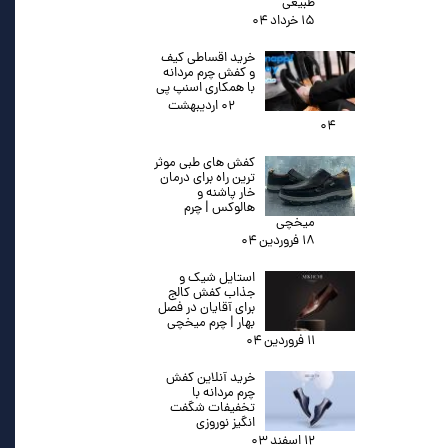
طبیعی
۱۵ خرداد ۰۴
خرید اقساطی کیف
و کفش چرم مردانه
با همکاری اسنپ پی
۰۲ اردیبهشت
۰۴
کفش های طبی موثر
ترین راه برای درمان
خار پاشنه و
هالوکس | چرم
میخچی
۱۸ فروردین ۰۴
استایل شیک و
جذاب کفش کالج
برای آقایان در فصل
بهار | چرم میخچی
۱۱ فروردین ۰۴
خرید آنلاین کفش
چرم مردانه با
تخفیفات شگفت
انگیز نوروزی
۱۲ اسفند ۰۳