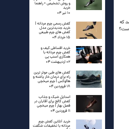
و روش تشخیص + راهنما
خرید
۱۰ تیر ۰۴
د که
کفش رسمی چرم مردانه |
خرید جدیدترین مدل
 است؟
کفش های چرم طبیعی
۱۵ خرداد ۰۴
خرید اقساطی کیف و
کفش چرم مردانه با
همکاری اسنپ پی
۰۲ اردیبهشت ۰۴
کفش های طبی موثر ترین
راه برای درمان خار پاشنه و
هالوکس | چرم میخچی
۱۸ فروردین ۰۴
استایل شیک و جذاب
کفش کالج برای آقایان در
فصل بهار | چرم میخچی
۱۱ فروردین ۰۴
خرید آنلاین کفش چرم
مردانه با تخفیفات شگفت