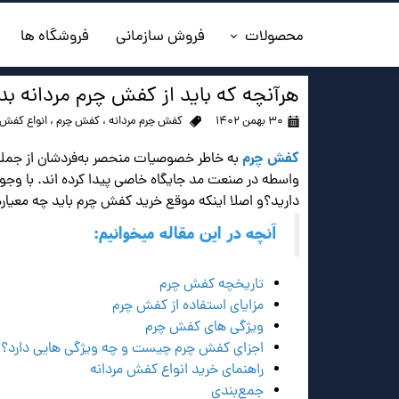
محصولات
فروش سازمانی
فروشگاه ها
◼️جدیدترین ها
هرآنچه که باید از کفش چرم مردانه بدا
۳۰ بهمن ۱۴۰۲
کفش چرم مردانه
،
کفش چرم
،
انواع کفش 
◼️کفش مردانه
کفش چرم
به خاطر خصوصیات منحصر به‌فردشان از جمله 
◼️ کیف مردانه
واسطه در صنعت مد جایگاه خاصی پیدا کرده اند. با وجو
دارید؟و اصلا اینکه موقع خرید کفش چرم باید چه معیارها
◼️کفش زنانه
آنچه در این مقاله میخوانیم:
◼️اکسسوری
تاریخچه کفش چرم
◼️کمربند مردانه
مزایای استفاده از کفش چرم
ویژگی های کفش چرم
◼️کلاه چرم
اجزای کفش چرم چیست و چه ویژگی هایی دارد؟
راهنمای خرید انواع کفش مردانه
جمع‌بندی