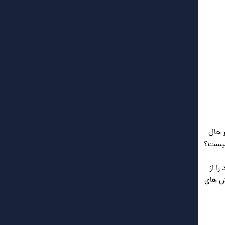
 حال
چیست؟
ا از
ش های