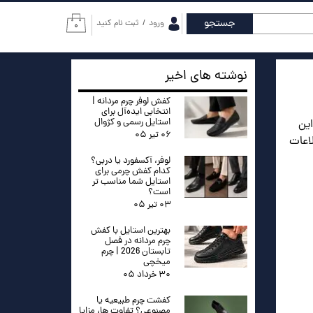
جستجو
ورود
/
ثبت نام کنید
۰
حساب کاربری من
تغییر گذر واژه
نوشته های اخیر
سفارشات
کفش لوفر چرم مردانه |
انتخابی ایده‌آل برای
استایل رسمی و کژوال
این
خروج از حساب
۰۶ تیر ۰۵
کاربری
اعات
لوفر، آکسفورد یا دربی؟
کدام کفش چرمی برای
استایل شما مناسب تر
است؟
۰۳ تیر ۰۵
بهترین استایل با کفش
چرم مردانه در فصل
تابستان 2026 | چرم
میخچی
۳۰ خرداد ۰۵
کفشت چرم طبیعیه یا
مصنوعی؟ تفاوت ها، مزایا