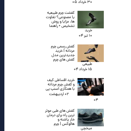
۳۰ خرداد ۰۵
کفشت چرم طبیعیه
یا مصنوعی؟ تفاوت
ها، مزایا و روش
تشخیص + راهنما
خرید
۱۰ تیر ۰۴
کفش رسمی چرم
مردانه | خرید
جدیدترین مدل
کفش های چرم
طبیعی
۱۵ خرداد ۰۴
خرید اقساطی کیف
و کفش چرم مردانه
با همکاری اسنپ پی
۰۲ اردیبهشت
۰۴
کفش های طبی موثر
ترین راه برای درمان
خار پاشنه و
هالوکس | چرم
میخچی