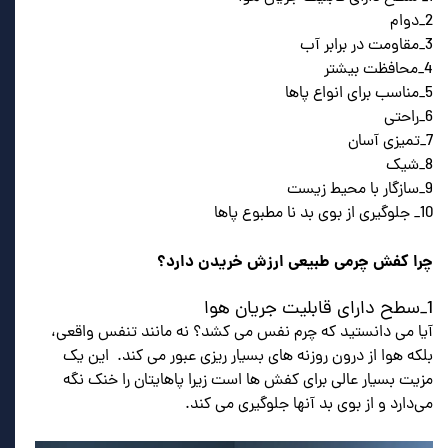
2_دوام
3_مقاومت در برابر آب
4_محافظت بیشتر
5_مناسب برای انواع پاها
6_راحتی
7_تمیزی آسان
8_شیک
9_سازگار با محیط زیست
10_ جلوگیری از بوی بد نا مطبوع پاها
چرا کفش چرمی طبیعی ارزش خریدن دارد؟
1_سطح دارای قابلیت جریان هوا
آیا می دانستید که چرم نفس می کشد؟ نه مانند تنفس واقعی،
بلکه هوا از درون روزنه های بسیار ریزی عبور می کند. این یک
مزیت بسیار عالی برای کفش ها است زیرا پاهایتان را خنک نگه
می‌دارد و از بوی بد آنها جلوگیری می کند.