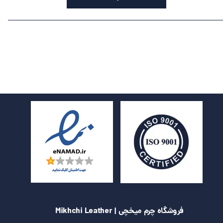
فروشگاه چرم میخچی | Mikhchi Leather