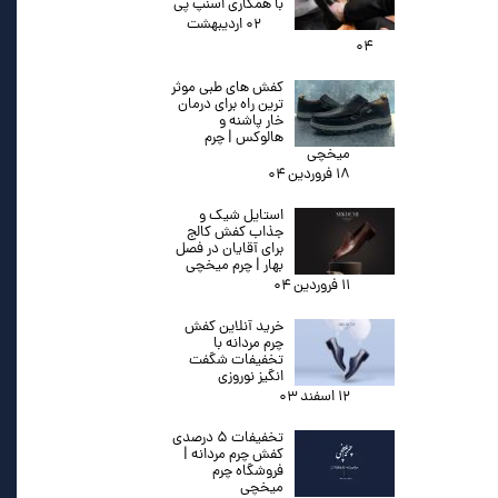
با همکاری اسنپ پی
۰۲ اردیبهشت
۰۴
کفش های طبی موثر
ترین راه برای درمان
خار پاشنه و
هالوکس | چرم
میخچی
۱۸ فروردین ۰۴
استایل شیک و
جذاب کفش کالج
برای آقایان در فصل
بهار | چرم میخچی
۱۱ فروردین ۰۴
خرید آنلاین کفش
چرم مردانه با
تخفیفات شگفت
انگیز نوروزی
۱۲ اسفند ۰۳
تخفیفات ۵ درصدی
کفش چرم مردانه |
فروشگاه چرم
میخچی