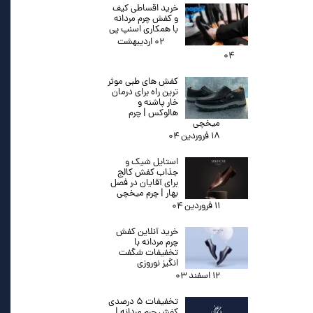
خرید اقساطی کیف
و کفش چرم مردانه
با همکاری اسنپ پی
۰۲ اردیبهشت
۰۴
کفش های طبی موثر
ترین راه برای درمان
خار پاشنه و
هالوکس | چرم
میخچی
۱۸ فروردین ۰۴
استایل شیک و
جذاب کفش کالج
برای آقایان در فصل
بهار | چرم میخچی
۱۱ فروردین ۰۴
خرید آنلاین کفش
چرم مردانه با
تخفیفات شگفت
انگیز نوروزی
۱۲ اسفند ۰۳
تخفیفات ۵ درصدی
کفش چرم مردانه |