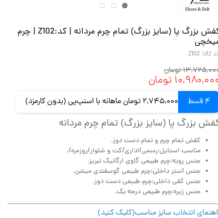
کفش بزرگ پا (سایز بزرگ) تمام چرم مردانه | کد:Z102 | چرم
یخچی
 کالا: Z102
۱۳,۷۲۵,۰۰ تومان
۱۰,۹۸۰,۰۰ تومان
4 قسط
2,745,000 تومان ماهانه با اسنپ‌پی (بدون کارمزد)
فش بزرگ پا (سایز بزرگ) تمام چرم مردانه
کفش تمام چرم و تمام دست دوز.
مناسب استایل:رسمی/اداری/کت و شلوار/روزمره/.
جنس رویه:چرم طبیعی گاوی ارگانیک تبریز.
جنس آستر داخلی:چرم طبیعی گوسفندی میشن.
جنس کفی داخلی:چرم طبیعی دست دوز.
جنس زیره:چرم طبیعی درجه یک.
اهنمای انتخاب سایز مناسب(کلیک کنید)