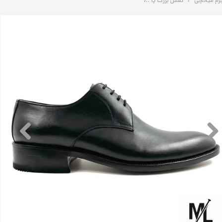
رم میخچی
کفش بزرگ پا
کفش بزرگ پا (سایز بزرگ) تمام چرم مردانه | کد:Z102 | چرم میخچی