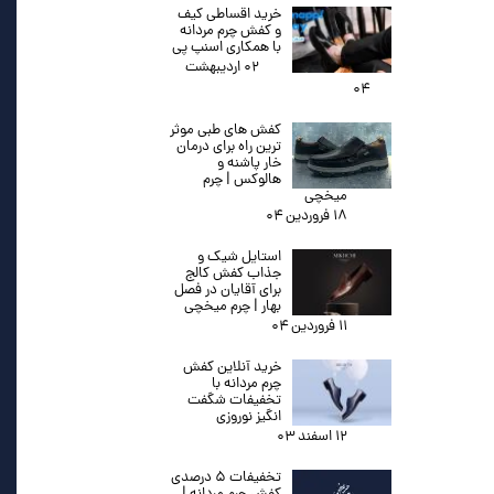
خرید اقساطی کیف
و کفش چرم مردانه
با همکاری اسنپ پی
۰۲ اردیبهشت
۰۴
کفش های طبی موثر
ترین راه برای درمان
خار پاشنه و
هالوکس | چرم
میخچی
۱۸ فروردین ۰۴
استایل شیک و
جذاب کفش کالج
برای آقایان در فصل
بهار | چرم میخچی
۱۱ فروردین ۰۴
خرید آنلاین کفش
چرم مردانه با
تخفیفات شگفت
انگیز نوروزی
۱۲ اسفند ۰۳
تخفیفات ۵ درصدی