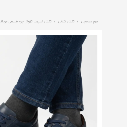
چرم میخچی
کفش کتانی
کفش اسپرت کژوال چرم طبیعی مردانه مدل S112 | چ