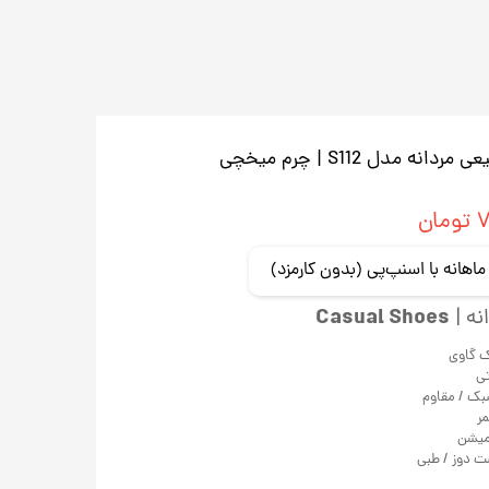
دل S112 | چرم میخچی
ان
Casual Shoes
نه |
ک گاوی
سبک / مقاوم
مر
میشن
ست دوز / طبی