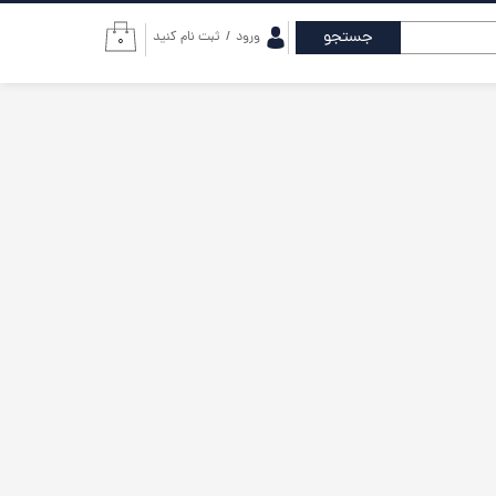
جستجو
ورود
/
ثبت نام کنید
۰
حساب کاربری من
تغییر گذر واژه
سفارشات
خروج از حساب
کاربری