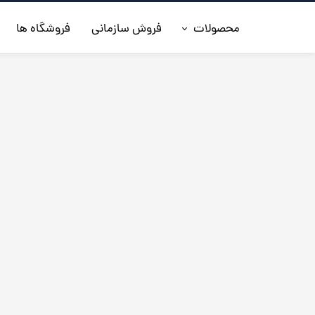
محصولات
فروش سازمانی
فروشگاه ها
◼️جدیدترین ها
◼️کفش مردانه
◼️ کیف مردانه
◼️کفش زنانه
◼️اکسسوری
◼️کمربند مردانه
◼️کلاه چرم