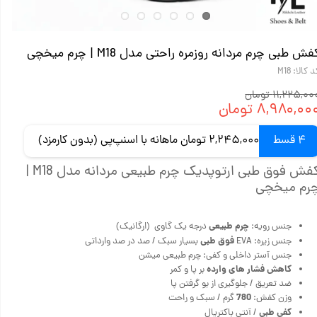
فش طبی چرم مردانه روزمره راحتی مدل M18 | چرم میخچی
 کالا: M18
۱۱,۲۲۵,۰ تومان
۸,۹۸۰,۰۰ تومان
4 قسط
2,245,000 تومان ماهانه با اسنپ‌پی (بدون کارمزد)
کفش فوق طبی ارتوپدیک چرم طبیعی مردانه مدل M18 |
رم میخچی
چرم طبیعی
جنس رویه:
درجه یک گاوی (ارگانیک)
فوق طبی
جنس زیره: EVA
بسیار سبک / صد در صد وارداتی
جنس آستر داخلی و کفی: چرم طبیعی میشن
کاهش فشار های وارده
بر پا و کمر
ضد تعریق / جلوگیری از بو گرفتن پا
780
وزن کفش:
گرم / سبک و راحت
کفی طبی
/ آنتی باکتریال