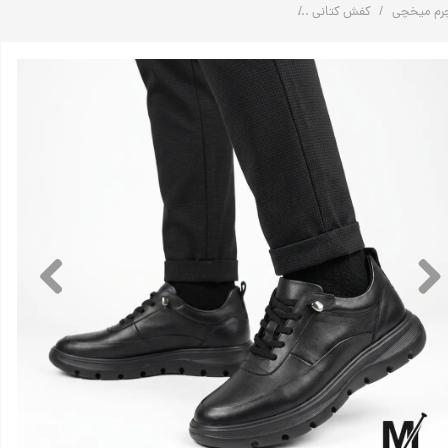
رم میخچی
کفش کتانی
کفش طبی چرم مردانه روزمره راحتی مدل M18 | چرم میخچی