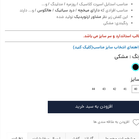
مناسب استایل اسپرت کلاسیک / روزمره / مدلینگ / و...
دارای میخچه
درد سیاتیک
هالکوس
مناسب افرادی که
/
/
/ و... دارند
مشاور ارتوپدیک
این کفش زیر نظر
تولید شده
رنگبندی: مشکی
الب استاندارد و سر سایز می باشد.
اهنمای انتخاب سایز مناسب
(کلیک کنید)
نگ
: مشکی
ایز
44
43
42
41
40
افزودن به سبد خرید
افزودن به علاقه مندی ها