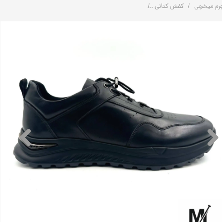
رم میخچی
کفش کتانی
کتانی اسپرت راحتی چرم طبیعی مردانه کد: P13 | چرم میخچی