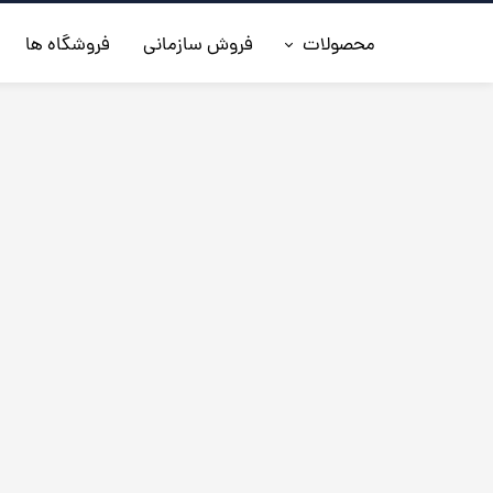
محصولات
فروش سازمانی
فروشگاه ها
◼️جدیدترین ها
◼️کفش مردانه
◼️ کیف مردانه
◼️کفش زنانه
◼️اکسسوری
◼️کمربند مردانه
◼️کلاه چرم