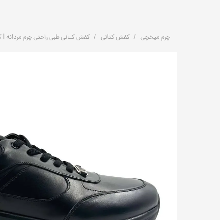
چرم میخچی
کفش کتانی
کفش کتانی طبی راحتی چرم مردانه | کد: P11 | چرم م