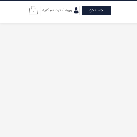
جستجو
ورود
/
ثبت نام کنید
۰
حساب کاربری من
تغییر گذر واژه
سفارشات
خروج از حساب
کاربری