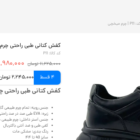
یخچی
کفش کتانی طبی راحتی چرم مردانه | کد:
کد کالا: P11
۸,۹۸۰,۰۰۰ توم
۱۱,۲۲۵,۰۰۰ تومان
4 قسط
2,245,000 تومان ماهانه با اسنپ‌پی (بدون کارمزد)
کفش کتانی طبی راحتی چرم مردانه |
جنس رویه: تمام چرم طبیعی گاوی
زیره: EVA طبی صد در صد راحتی وارداتی
جنس آستر داخلی: چرم طبیعی 
کفی طبی و ضد آنتی باکتریال
رنگ بندی: مشکی مات
سایز 40 تا ۴۴