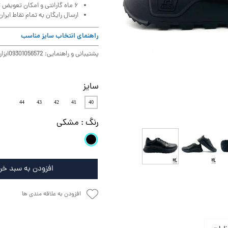
۶ ماه گارانتی و امکان تعویض تا ۳ روز
ارسال رایگان به تمام نقاط ایران
راهنمای انتخاب سایز مناسب
پشتیبانی و راهنمایی: 09301056572
ابزا
سایز
44
43
42
41
40
رنگ
: مشکی
افزودن به سبد خر
افزودن به علاقه مندی ها