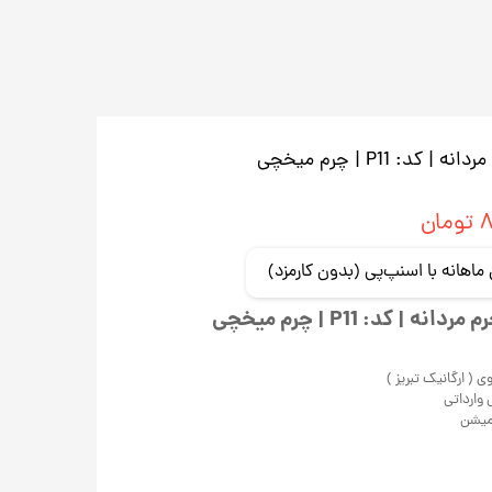
 P11 | چرم میخچی
ان
 کد: P11 | چرم میخچی
 ( ارگانیک تبریز )
میشن