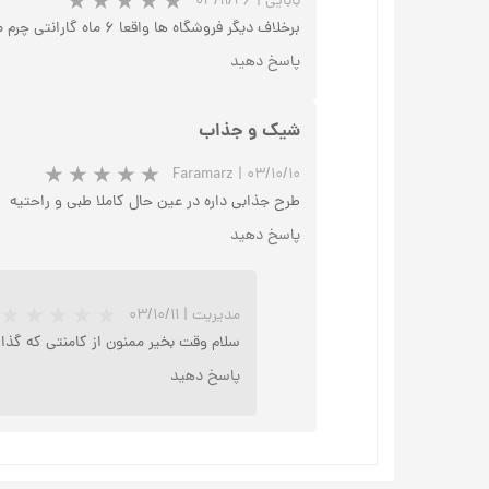
بابایی
|
۰۳/۱۱/۲۶
برخلاف دیگر فروشگاه ها واقعا ۶ ماه گارانتی چرم میخچی برام فعال شد و تونستم کفشم که سایز پام نبود تعویض کنم
پاسخ دهید
شیک و جذاب
Faramarz
|
۰۳/۱۰/۱۰
طرح جذابی داره در عین حال کاملا طبی و راحتیه
پاسخ دهید
مدیریت
|
۰۳/۱۰/۱۱
سلام وقت بخیر ممنون از کامنتی که گذا
پاسخ دهید
★
★