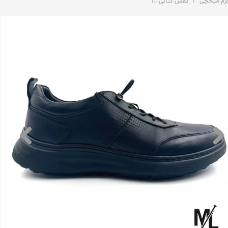
رم میخچی
کفش کتانی
کفش کتانی طبی مردانه چرم راحتی | کد: H29 | چرم میخچی