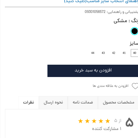
اهنمای انتخاب سایز مناسب
(کلیک کنید)
تیبانی و راهنمایی: 09301056572
نگ
: مشکی
ایز
44
43
42
41
40
افزودن به سبد خرید
افزودن به علاقه مندی ها
مشخصات محصول
ضمانت نامه
نحوه ارسال
نظرات
۵
از ۵
۱ مشارکت کننده