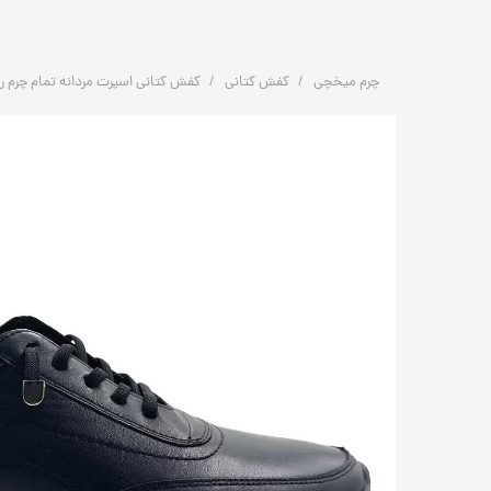
چرم میخچی
کفش کتانی
کفش کتانی اسپرت مردانه تمام چرم راحتی | کد: 82