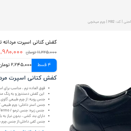
M | چرم میخچی
کفش کتانی اسپرت مردانه تمام چرم را
۸,۹۸۰,۰۰۰ توم
۱۱,۲۲۵,۰۰۰ تومان
4 قسط
2,245,000 تومان ماهانه با اسنپ‌پی (بدون کارمزد)
کفش کتانی اسپرت مردان
فوق العاده نرم ، مناسب برای ا
این کفش دستدوز و به رنگ م
جنس رویه: از چرم طبیعی گاوی (ا
جنس آستر داخلی: چرم طبیعی 
جنس زیره: جنس ترمو / Termo ترک وارداتی با فناوری ایر.
دارای بند کشی ، بدون نیاز به با
جنس کفی داخلی:از جنس چرم طب