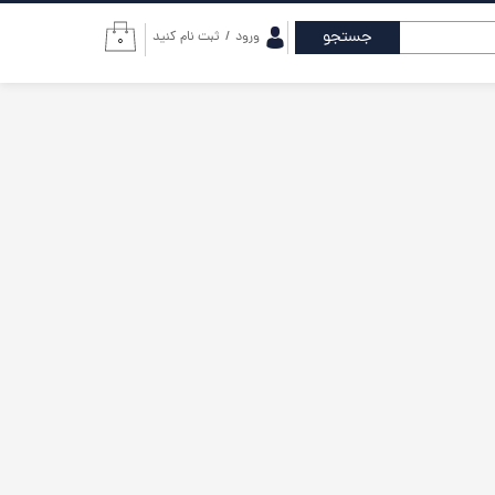
جستجو
ورود
/
ثبت نام کنید
۰
حساب کاربری من
تغییر گذر واژه
سفارشات
خروج از حساب
کاربری