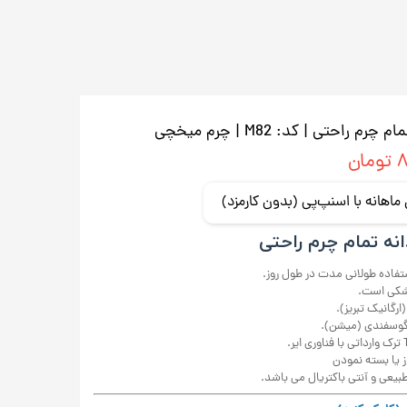
حتی | کد: M82 | چرم میخچی
ان
ه تمام چرم راحتی
ستفاده طولانی مدت در طول روز.
شکی است.
رگانیک تبریز).
گوسفندی (میشن).
ز یا بسته نمودن
یعی و آنتی باکتریال می باشد.