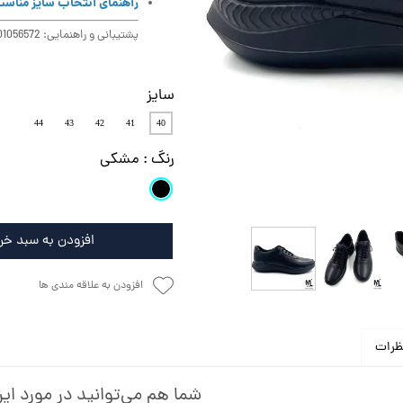
راهنمای انتخاب سایز مناس
پشتیبانی و راهنمایی: 09301056572
سایز
44
43
42
41
40
رنگ
: مشکی
افزودن به سبد خر
افزودن به علاقه مندی ها
ظرات
شما هم می‌توانید در مورد این