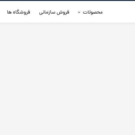
محصولات
فروش سازمانی
فروشگاه ها
◼️جدیدترین ها
◼️کفش مردانه
◼️ کیف مردانه
◼️کفش زنانه
◼️اکسسوری
◼️کمربند مردانه
◼️کلاه چرم