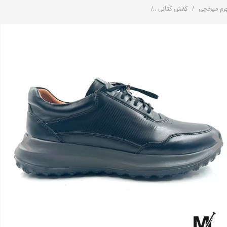
رم میخچی
کفش کتانی
کفش کتانی اسپرت مردانه چرم راحتی | کد: H18 | چرم میخچی