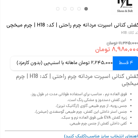
فش کتانی اسپرت مردانه چرم راحتی | کد: H18 | چرم میخچی
 کالا: H18
۱۱,۲۲۵,۰ تومان
۸,۹۸۰,۰۰ تومان
4 قسط
2,245,000 تومان ماهانه با اسنپ‌پی (بدون کارمزد)
کفش کتانی اسپرت مردانه چرم راحتی | کد: H18 | چرم
یخچی
فوق العاده نرم ، مناسب برای استفاده طولانی مدت در طول روز.
این کفش دستدوز و مشکی رنگ است.
جنس رویه، از چرم طبیعی گاوی (ارگانیک تبریز).
جنس آستر داخلی این کفش، چرم طبیعی گوسفندی (میشن).
زیره کفش EVA طبی فوق العاده نرم و سبک.
کفی داخلی کفش از جنس چرم طبیعی.
اهنمای انتخاب سایز مناسب
(کلیک کنید)