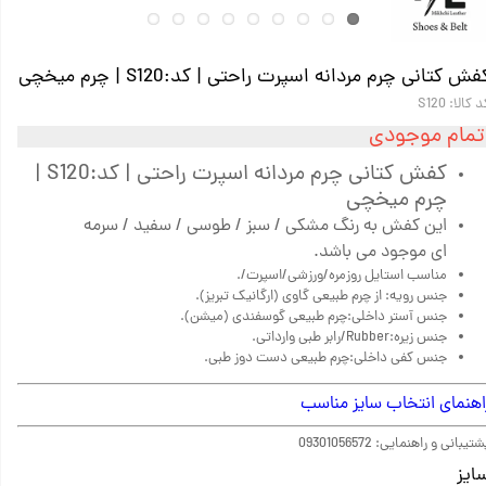
فش کتانی چرم مردانه اسپرت راحتی |‌ کد:S120 | چرم میخچی
 کالا: S120
تمام موجودی
کفش کتانی چرم مردانه اسپرت راحتی |‌ کد:S120 |
چرم میخچی
این کفش به رنگ مشکی / سبز / طوسی / سفید / سرمه
ای موجود می باشد.
مناسب استایل روزمره/ورزشی/اسپرت/.
جنس رویه: از چرم طبیعی گاوی (ارگانیک تبریز).
جنس آستر داخلی:چرم طبیعی گوسفندی (میشن).
جنس زیره:Rubber/رابر طبی وارداتی.
جنس کفی داخلی:چرم طبیعی دست دوز طبی.
اهنمای انتخاب سایز مناسب
تیبانی و راهنمایی: 09301056572
ایز