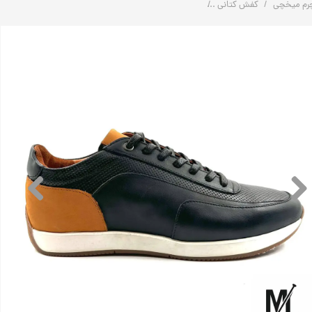
رم میخچی
کفش کتانی
کفش کتانی چرم مردانه اسپرت راحتی |‌ کد:S120 | چرم میخچی