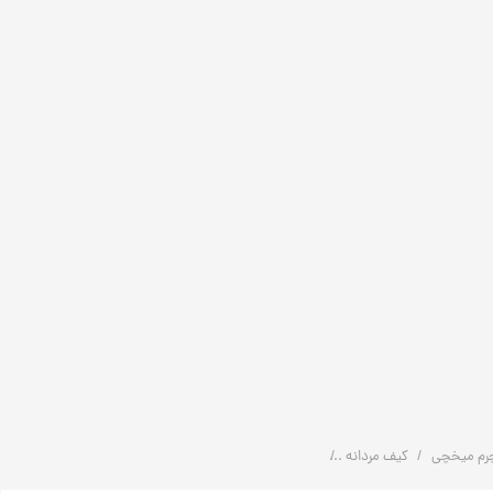
رم میخچی
کیف مردانه
کیف پول چرمی جیبی مردانه دست دوز | کد:‌ K1006 | چرم میخچی