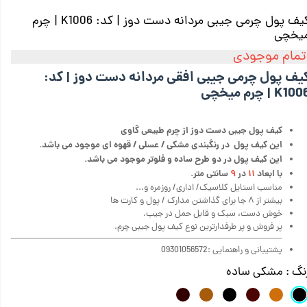
کیف پول چرمی جیبی مردانه دست دوز | کد:‌ K1006 | چرم
یخچی
تمام موجودی
یف پول چرمی جیبی افقی مردانه دست دوز | کد:‌
K10 | چرم میخچی
کیف پول جیبی دست دوز از چرم طبیعی گاوی
این کیف پول در رنگبندی مشکی / عسلی / قهوه ای موجود می باشد.
این کیف پول در دو طرح ساده و فلوتر موجود می باشد.
با ابعاد
۱۱
در
۹
سانتی متر.
مناسب استایل کلاسیک/ اداری/ روزمره و...
بیشتر از ۸ جا برای گذاشتن مدارک / پول و کارت ها
خوش دست، سبک و قابل حمل در جیب.
پر فروش و پر طرفدارترین نوع کیف پول جیبی چرم.
پشتیبانی و راهنمایی :09301056572
نگ
: مشکی ساده