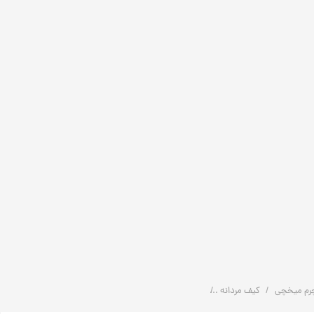
رم میخچی
کیف مردانه
جاکارتی چرمی اکسسوری مردانه | کد: K1002 | چرم میخچی