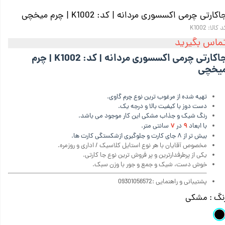
اکارتی چرمی اکسسوری مردانه | کد: K1002 | چرم میخچی
 کالا: K1002
ماس بگیرید
جاکارتی چرمی اکسسوری مردانه | کد: K1002 | چرم
یخچی
تهیه شده از مرغوب ترین نوع چرم گاوی.
دست دوز با کیفیت بالا و درجه یک.
رنگ شیک و جذاب مشکی این کار موجود می باشد.
۷
۹
با ابعاد
در
سانتی متر.
بیش تر از ۸ جای کارت و جلوگیری ازشکستگی کارت ها.
مخصوص آقایان با هر نوع استایل کلاسیک / اداری و روزمره.
یکی از پرطرفدارترین و پر فروش ترین نوع جا کارتی.
خوش دست، شیک و جمع و جور با وزن سبک.
پشتیبانی و راهنمایی :09301056572
نگ
: مشکی