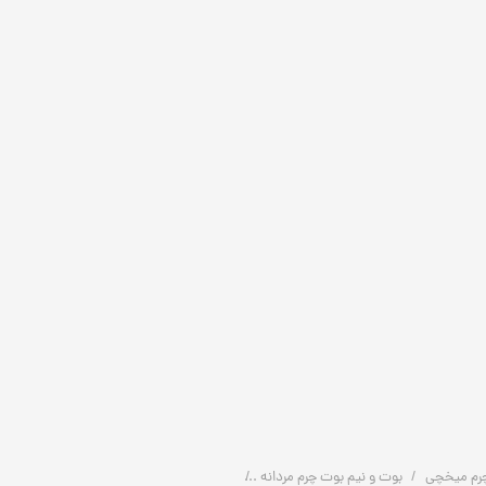
رم میخچی
بوت و نیم بوت چرم مردانه
بوت طبی چرم مردانه | طرح دریایی | کد:H192 | چرم میخچی