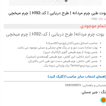
وت طبی چرم مردانه | طرح دریایی | کد:H192 | چرم میخچی
 کالا: H192
تمام موجودی
بوت چرم مردانه| طرح دریایی | کد:H192 | چرم میخچی
مناسب استایل:جین/کتان/روزمره/کلاسیک/
بوت تماما دست دوز و در رنگ های مشکی و عسلی موجود می باشد.
جنس رویه: از چرم طبیعی گاوی (ارگانیک تبریز).
جنس آستر داخلی: این کفش، چرم طبیعی گوسفندی (میشن).
جنس کفی داخلی: چرم طبیعی دست دوز طبی آنتی باکتریال.
جنس زیره:ترمو/Termo ترک وارداتی درجه یک.
اهنمای انتخاب سایز مناسب!(کلیک کنید)
تیبانی و راهنمایی: 09301056572
نگ
: جیر عسلی