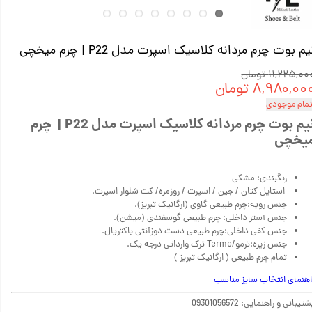
یم بوت چرم مردانه کلاسیک اسپرت مدل P22 | چرم میخچی
۱۱,۲۲۵,۰ تومان
۸,۹۸۰,۰۰ تومان
تمام موجودی
نیم بوت چرم مردانه کلاسیک اسپرت مدل P22 | چرم
یخچی
رنگبندی: مشکی
استایل کتان / جین / اسپرت / روزمره/ کت شلوار اسپرت.
جنس رویه:چرم طبیعی گاوی (ارگانیک تبریز).
جنس آستر داخلی: چرم طبیعی گوسفندی (میشن).
جنس کفی داخلی:چرم طبیعی دست دوزآنتی باکتریال.
جنس زیره:ترمو/Termo ترک وارداتی درجه یک.
تمام چرم طبیعی ( ارگانیک تبریز )
اهنمای انتخاب سایز مناسب
تیبانی و راهنمایی: 09301056572