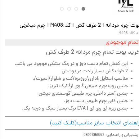
ت چرم مردانه | 2 طرف کش | کد:M408 | چرم میخچی
 کالا: M408
تمام موجودی
رید بوت تمام چرم مردانه 2 طرف کش
این کفش تمام دست دوز و در رنگ مشکی موجود می باشد.
2 طرف کش بسیار راحت در پوشش.
مناسب استایل:اداری/روزمره/کت و شلوار/اسپرت/.
جنس رویه:چرم طبیعی گاوی ارگانیک تبریز.
جنس آستر داخلی:چرم طبیعی گوسفندی میشن.
جنس کفی:چرم طبیعی دست دوز.
جنس زیره:ای وی ای | EVA ترک بسیار سبک و درجه یک.
اهنمای انتخاب سایز مناسب(کلیک کنید)
تیبانی و راهنمایی: 09301056572