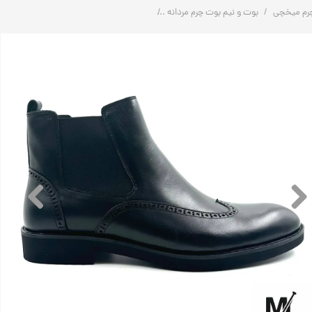
رم میخچی
بوت و نیم بوت چرم مردانه
بوت چرم مردانه | 2 طرف کش | کد:M408 | چرم میخچی