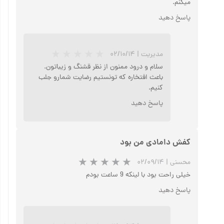
میکنم.
پاسخ دهید
مدیریت
|
۰۲/۱۰/۱۴
سلام و درود ممنون از نظر قشنگ و زیباتون.
باعث افتخاره که تونستیم رضایت شمارو جلب
کنیم.
پاسخ دهید
کفش دامادی من بود
★
★
★
★
★
محسنی
|
۰۲/۰۹/۱۴
خیلی راحت بود با لینکه 9 ساعت بودم
پاسخ دهید