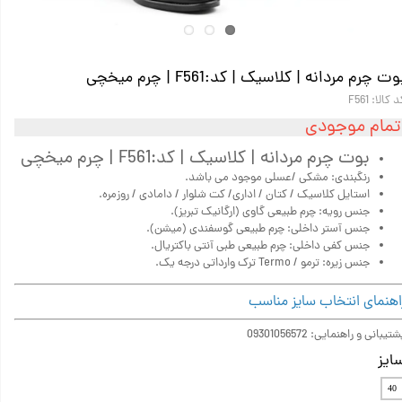
وت چرم مردانه | کلاسیک | کد:F561 | چرم میخچی
 کالا: F561
تمام موجودی
بوت چرم مردانه | کلاسیک | کد:F561 | چرم میخچی
رنگبندی: مشکی /عسلی موجود می باشد.
استایل کلاسیک / کتان / اداری/ کت شلوار / دامادی / روزمره.
جنس رویه: چرم‌ طبیعی گاوی (ارگانیک تبریز).
جنس آستر داخلی: چرم طبیعی گوسفندی (میشن).
جنس کفی داخلی: چرم طبیعی طبی آنتی باکتریال.
جنس زیره: ترمو / Termo ترک وارداتی درجه یک.
اهنمای انتخاب سایز مناسب
تیبانی و راهنمایی: 09301056572
ایز
40