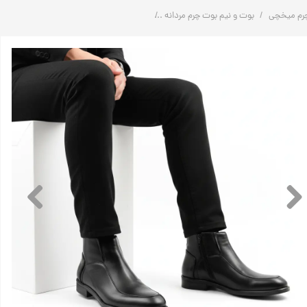
رم میخچی
بوت و نیم بوت چرم مردانه
بوت چرم مردانه | کلاسیک | کد:F561 | چرم میخچی