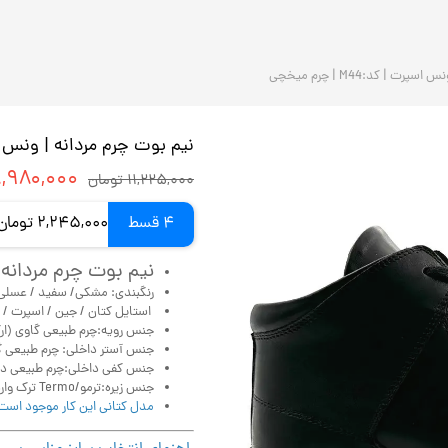
 |‌ کد:M44 | چرم میخچی
نیم بوت چرم مردانه | ونس اسپرت |‌ کد
۸,۹۸۰,۰۰۰ توم
۱۱,۲۲۵,۰۰۰ تومان
4 قسط
2,245,000 تومان ماهانه با اسنپ‌پی (بدون کارمزد)
نیم بوت چرم مردانه | ونس ا
رنگبندی: مشکی/ سفید / عسل
استایل کتان / جین / اسپرت / 
جنس رویه:چرم طبیعی گاوی (ارگ
جنس آستر داخلی: چرم طبیعی 
جنس کفی داخلی:چرم طبیعی دس
جنس زیره:ترمو/Termo ترک وارداتی درجه یک.
مدل کتانی این کار موجود است