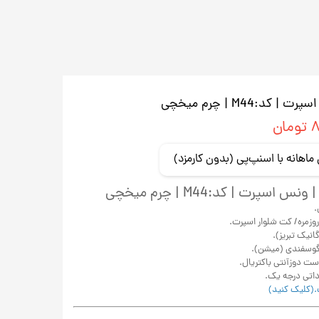
:M44 | چرم میخچی
ان
سپرت |‌ کد:M44 | چرم میخچی
ی.
روزمره/ کت شلوار اسپرت.
انیک تبریز).
گوسفندی (میشن).
ت دوزآنتی باکتریال.
.(کلیک کنید)