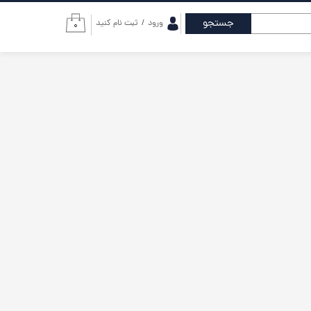
جستجو
ورود
/
ثبت نام کنید
۰
حساب کاربری من
تغییر گذر واژه
سفارشات
خروج از حساب
کاربری