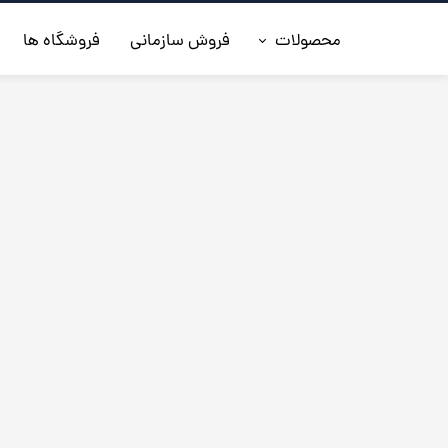
محصولات
فروش سازمانی
فروشگاه ها
◼️جدیدترین ها
◼️کفش مردانه
◼️ کیف مردانه
◼️کفش زنانه
◼️اکسسوری
◼️کمربند مردانه
◼️کلاه چرم