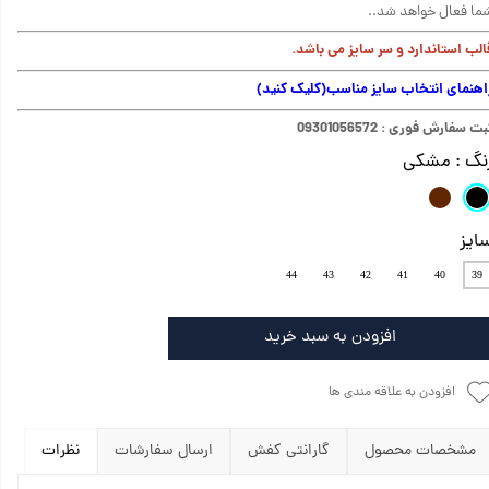
ما فعال خواهد شد..
الب استاندارد و سر سایز می باشد.
اهنمای انتخاب سایز مناسب
(کلیک کنید)
ت سفارش فوری : 09301056572
نگ
: مشکی
ایز
44
43
42
41
40
39
افزودن به سبد خرید
افزودن به علاقه مندی ها
مشخصات محصول
گارانتی کفش
ارسال سفارشات
نظرات