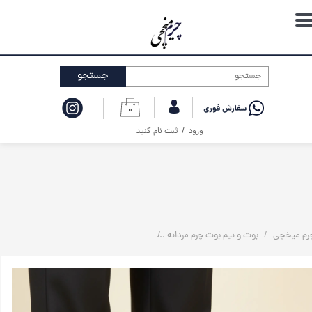
حساب کاربری من
تغییر گذر واژه
جستجو
سفارشات
۰
خروج از حساب کاربری
ورود
/
ثبت نام کنید
رم میخچی
بوت و نیم بوت چرم مردانه
بوت چرم مردانه | چرم جیر(اشبالت) |‌ مدل H190 | چرم میخچی