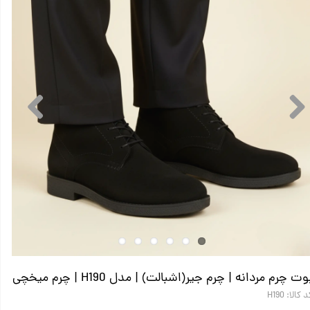
وت چرم مردانه | چرم جیر(اشبالت) |‌ مدل H190 | چرم میخچی
 کالا: H190