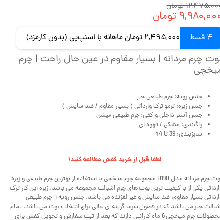
۱۲,۴۷۵,۰۰ تومان
۹,۹۸۰,۰۰ تومان
4 قسط
2,495,000 تومان ماهانه با اسنپ‌پی (بدون کارمزد)
وت چرم مردانه | بسیار مقاوم در عین حال راحت | چرم
یخچی
جنس رویه: چرم طبیعی جیر
جنس زیره: ترمو ترک وارداتی ( بسیار مقاوم / ضد سایش )
جنس آستر داخلی و کفی: چرم طبیعی میشن
رنگبندی: مشکی / قهوه ای
سایزبندی: 39 تا 44
لطفا قبل از خرید کفش مطالعه کنید!
بوت چرم مردانه مدل H190 مجموعه چرم میخچی با استفاده از بهترین چرم طبیعی و زیره
ارداتی یکی از با کیفیت ترین بوت های چرم اشبالت مجموعه می باشد. زیره این کار ترک
ارداتی بسیار مقاوم، ضد سایش و غیر لغزنده می باشد. جنس رویه از چرم طبیعی
شبالت جیر می باشد که در فصول سرما گزینه ای عالی برای انتخاب بوت می باشد. تمام
محصولات چرم میخچی 6 ماه گارانتی دارند که بعد از ثبت سفارش و تحویل کفش برای