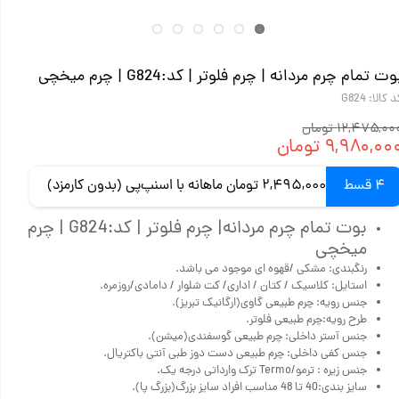
وت تمام چرم مردانه | چرم فلوتر | کد:G824 | چرم میخچی
 کالا: G824
۱۲,۴۷۵,۰۰ تومان
۹,۹۸۰,۰۰ تومان
4 قسط
2,495,000 تومان ماهانه با اسنپ‌پی (بدون کارمزد)
بوت تمام چرم مردانه| چرم فلوتر | کد:G824 | چرم
میخچی
رنگبندی: مشکی /قهوه ای موجود می باشد.
استایل: کلاسیک / کتان / اداری/ کت شلوار / دامادی/روزمره.
جنس رویه: چرم‌ طبیعی گاوی(ارگانیک تبریز).
طرح رویه:چرم طبیعی فلوتر.
جنس آستر داخلی: چرم طبیعی گوسفندی(میشن).
جنس کفی داخلی: چرم طبیعی دست دوز طبی آنتی باکتریال.
جنس زیره : ترمو/Termo ترک وارداتی درجه یک.
سایز بندی:40 تا 48 مناسب افراد سایز بزرگ(بزرگ پا).