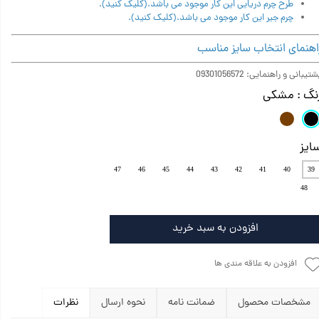
طرح چرم دریایی این کار موجود می باشد.(کلیک کنید).
چرم جیر این کار موجود می باشد.(کلیک کنید).
اهنمای انتخاب سایز مناسب
تیبانی و راهنمایی: 09301056572
نگ
: مشکی
ایز
47
46
45
44
43
42
41
40
39
48
افزودن به سبد خرید
افزودن به علاقه مندی ها
مشخصات محصول
ضمانت نامه
نحوه ارسال
نظرات